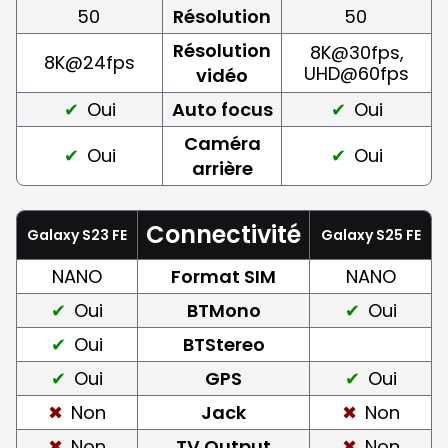
50
Résolution
50
Résolution
8K@30fps,
8K@24fps
UHD@60fps
vidéo
Oui
Auto focus
Oui
Caméra
Oui
Oui
arrière
Connectivité
Galaxy S23 FE
Galaxy S25 FE
NANO
Format SIM
NANO
Oui
BTMono
Oui
Oui
BTStereo
Oui
GPS
Oui
Non
Jack
Non
Non
TV Output
Non