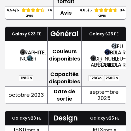
forfait
4.54/5
74
4.85/5
34
Avis
avis
avis
Général
Galaxy S23 FE
Galaxy S25 FE
BLEU
Couleurs
GRAPHITE,
BLEU
CLAIR,
NOIR
VERT
disponibles
NOIR
NUIT,
BLEU-
ABSOLU
BLANC
BLEU
CLAIR
Capacités
128Go
128Go
256Go
disponibles
Date de
septembre
octobre 2023
2025
sortie
Design
Galaxy S23 FE
Galaxy S25 FE
158.0
x
161.3
x
mm
mm