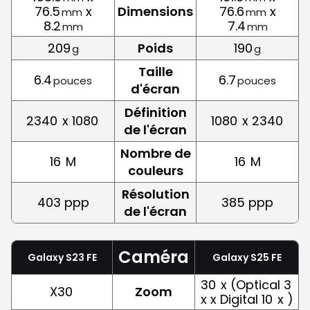
76.5
x
Dimensions
76.6
x
mm
mm
8.2
7.4
mm
mm
209
Poids
190
g
g
Taille
6.4
6.7
pouces
pouces
d'écran
Définition
2340
x 1080
1080
x 2340
de l'écran
Nombre de
16
M
16
M
couleurs
Résolution
403 ppp
385 ppp
de l'écran
Caméra
Galaxy S23 FE
Galaxy S25 FE
30
x (Optical 3
X30
Zoom
x x Digital 10
x )