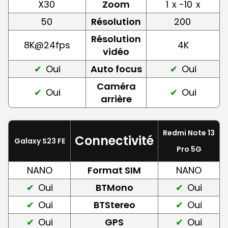
X30
Zoom
1
x -10
x
50
Résolution
200
Résolution
8K@24fps
4K
vidéo
Oui
Auto focus
Oui
Caméra
Oui
Oui
arrière
Redmi Note 13
Connectivité
Galaxy S23 FE
Pro 5G
NANO
Format SIM
NANO
Oui
BTMono
Oui
Oui
BTStereo
Oui
Oui
GPS
Oui