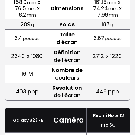
158.0
x
161.15
x
mm
mm
76.5
x
Dimensions
74.24
x
mm
mm
8.2
7.98
mm
mm
209
Poids
187
g
g
Taille
6.4
6.67
pouces
pouces
d'écran
Définition
2340
x 1080
2712
x 1220
de l'écran
Nombre de
16
M
couleurs
Résolution
403 ppp
446 ppp
de l'écran
Redmi Note 13
Caméra
Galaxy S23 FE
Pro 5G