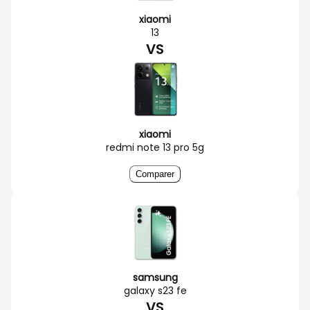
xiaomi
13
VS
xiaomi
redmi note 13 pro 5g
Comparer
samsung
galaxy s23 fe
VS