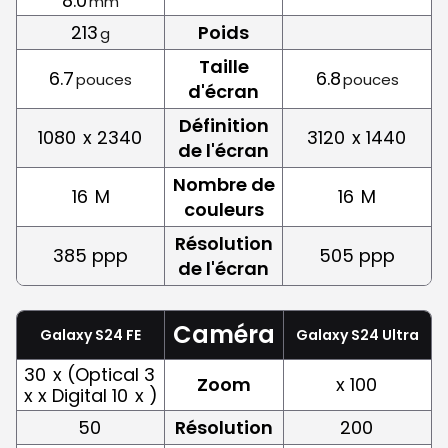
8.0
mm
213
Poids
g
Taille
6.7
6.8
pouces
pouces
d'écran
Définition
1080
x 2340
3120
x 1440
de l'écran
Nombre de
16
M
16
M
couleurs
Résolution
385 ppp
505 ppp
de l'écran
Caméra
Galaxy S24 FE
Galaxy S24 Ultra
30
x (Optical 3
Zoom
x 100
x x Digital 10
x )
50
Résolution
200