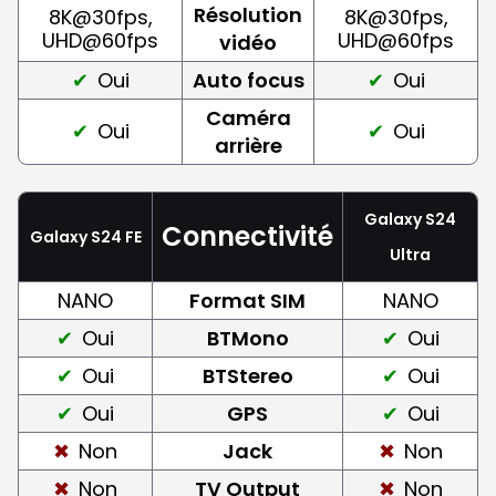
Résolution
8K@30fps,
8K@30fps,
UHD@60fps
UHD@60fps
vidéo
Oui
Auto focus
Oui
Caméra
Oui
Oui
arrière
Galaxy S24
Connectivité
Galaxy S24 FE
Ultra
NANO
Format SIM
NANO
Oui
BTMono
Oui
Oui
BTStereo
Oui
Oui
GPS
Oui
Non
Jack
Non
Non
TV Output
Non