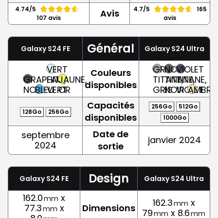
4.74/5
4.7/5
165
Avis
107 avis
avis
Général
Galaxy S24 FE
Galaxy S24 Ultra
VERT
GRIS
NOIR
VIOLET
Couleurs
GRAPHITE,
EAU,
JAUNE,
TITANE,
TITANE,
TITANE,
disponibles
NOIR
BLEU
VERT
OR
GRIS
NOIR
VIOLET
AMBRE
Capacités
256Go
512Go
128Go
256Go
disponibles
1000Go
Date de
septembre
janvier 2024
2024
sortie
Design
Galaxy S24 FE
Galaxy S24 Ultra
162.0
x
mm
162.3
x
mm
77.3
x
Dimensions
mm
79
x 8.6
mm
mm