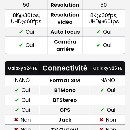
50
Résolution
50
Résolution
8K@30fps,
8K@30fps,
UHD@60fps
UHD@60fps
vidéo
Oui
Auto focus
Oui
Caméra
Oui
Oui
arrière
Connectivité
Galaxy S24 FE
Galaxy S25 FE
NANO
Format SIM
NANO
Oui
BTMono
Oui
Oui
BTStereo
Oui
GPS
Oui
Non
Jack
Non
Non
TV Output
Non