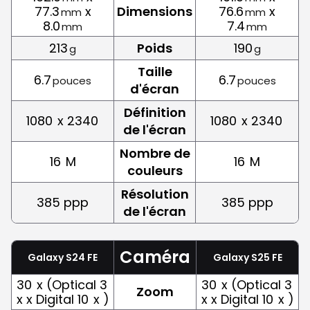
77.3
x
Dimensions
76.6
x
mm
mm
8.0
7.4
mm
mm
213
Poids
190
g
g
Taille
6.7
6.7
pouces
pouces
d'écran
Définition
1080
x 2340
1080
x 2340
de l'écran
Nombre de
16
M
16
M
couleurs
Résolution
385 ppp
385 ppp
de l'écran
Caméra
Galaxy S24 FE
Galaxy S25 FE
30
x (Optical 3
30
x (Optical 3
Zoom
x x Digital 10
x )
x x Digital 10
x )