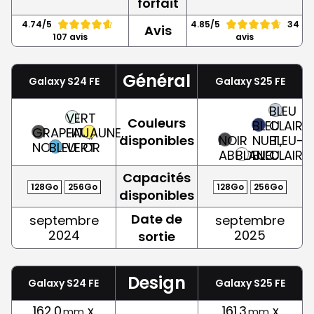
forfait
4.74/5
4.85/5
34
Avis
107 avis
avis
Général
Galaxy S24 FE
Galaxy S25 FE
BLEU
VERT
Couleurs
BLEU
CLAIR,
GRAPHITE,
EAU,
JAUNE,
disponibles
NOIR
NUIT,
BLEU-
NOIR
BLEU
VERT
OR
ABSOLU
BLANC
BLEU
CLAIR
Capacités
128Go
256Go
128Go
256Go
disponibles
Date de
septembre
septembre
2024
2025
sortie
Design
Galaxy S24 FE
Galaxy S25 FE
162.0
x
161.3
x
mm
mm