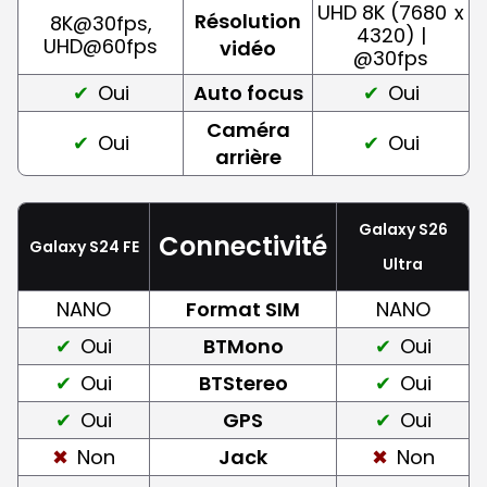
UHD 8K (7680
x
Résolution
8K@30fps,
4320) |
UHD@60fps
vidéo
@30fps
Oui
Auto focus
Oui
Caméra
Oui
Oui
arrière
Galaxy S26
Connectivité
Galaxy S24 FE
Ultra
NANO
Format SIM
NANO
Oui
BTMono
Oui
Oui
BTStereo
Oui
Oui
GPS
Oui
Non
Jack
Non