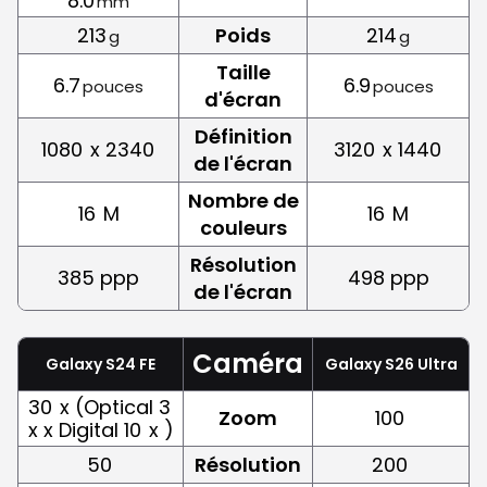
8.0
mm
213
Poids
214
g
g
Taille
6.7
6.9
pouces
pouces
d'écran
Définition
1080
x 2340
3120
x 1440
de l'écran
Nombre de
16
M
16
M
couleurs
Résolution
385 ppp
498 ppp
de l'écran
Caméra
Galaxy S24 FE
Galaxy S26 Ultra
30
x (Optical 3
Zoom
100
x x Digital 10
x )
50
Résolution
200