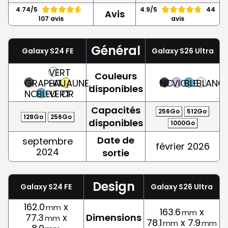
4.74/5
4.9/5
44
Avis
107 avis
avis
Général
Galaxy S24 FE
Galaxy S26 Ultra
VERT
Couleurs
GRAPHITE,
EAU,
JAUNE,
NOIR
VIOLET
BLEU
BLANC
disponibles
NOIR
BLEU
VERT
OR
Capacités
256Go
512Go
128Go
256Go
disponibles
1000Go
Date de
septembre
février 2026
2024
sortie
Design
Galaxy S24 FE
Galaxy S26 Ultra
162.0
x
mm
163.6
x
mm
77.3
x
Dimensions
mm
78.1
x 7.9
mm
mm