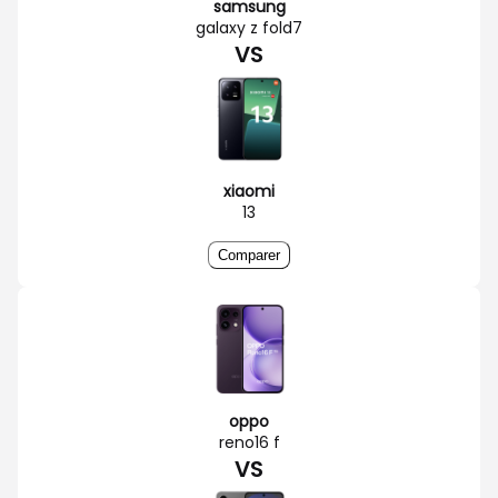
samsung
galaxy z fold7
VS
xiaomi
13
Comparer
oppo
reno16 f
VS