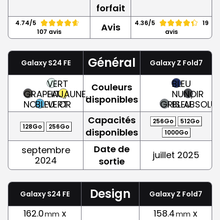
forfait
4.74/5
4.36/5
19
Avis
107 avis
avis
Général
Galaxy S24 FE
Galaxy Z Fold7
VERT
BLEU
Couleurs
GRAPHITE,
EAU,
JAUNE,
NUIT,
NOIR
disponibles
NOIR
BLEU
VERT
OR
GRIS
BLEU
ABSOLU
Capacités
256Go
512Go
128Go
256Go
disponibles
1000Go
Date de
septembre
juillet 2025
2024
sortie
Design
Galaxy S24 FE
Galaxy Z Fold7
162.0
x
158.4
x
mm
mm