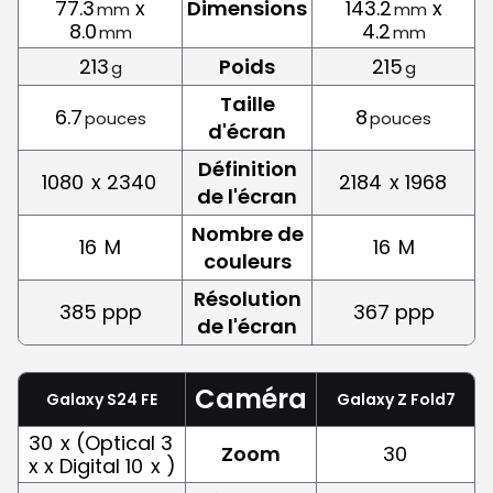
77.3
x
Dimensions
143.2
x
mm
mm
8.0
4.2
mm
mm
213
Poids
215
g
g
Taille
6.7
8
pouces
pouces
d'écran
Définition
1080
x 2340
2184
x 1968
de l'écran
Nombre de
16
M
16
M
couleurs
Résolution
385 ppp
367 ppp
de l'écran
Caméra
Galaxy S24 FE
Galaxy Z Fold7
30
x (Optical 3
Zoom
30
x x Digital 10
x )