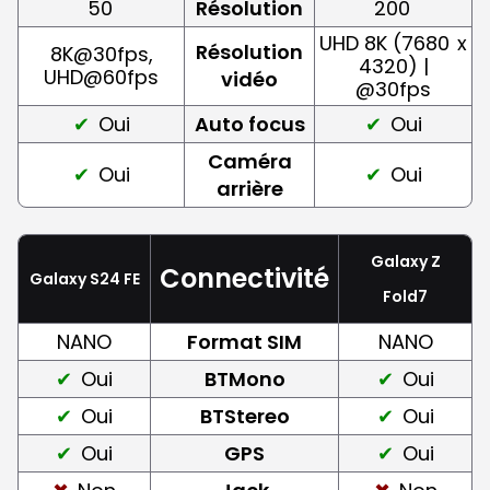
50
Résolution
200
UHD 8K (7680
x
Résolution
8K@30fps,
4320) |
UHD@60fps
vidéo
@30fps
Oui
Auto focus
Oui
Caméra
Oui
Oui
arrière
Galaxy Z
Connectivité
Galaxy S24 FE
Fold7
NANO
Format SIM
NANO
Oui
BTMono
Oui
Oui
BTStereo
Oui
Oui
GPS
Oui