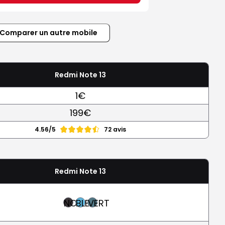
Comparer un autre mobile
Redmi Note 13
1€
199€
4.56/5
72 avis
Redmi Note 13
NOIR
BLEU
VERT