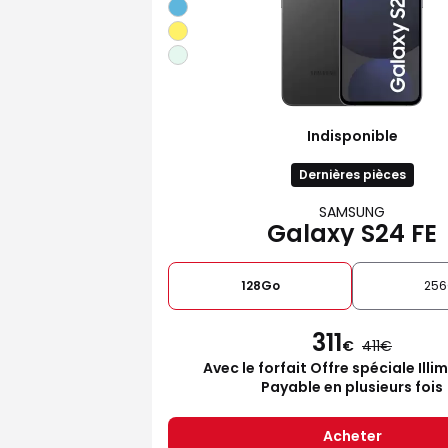
Indisponible
Dernières pièces
SAMSUNG
Galaxy S24 FE
128Go
25
311
€
411
Avec le forfait Offre spéciale Illi
Payable en plusieurs fois
Acheter