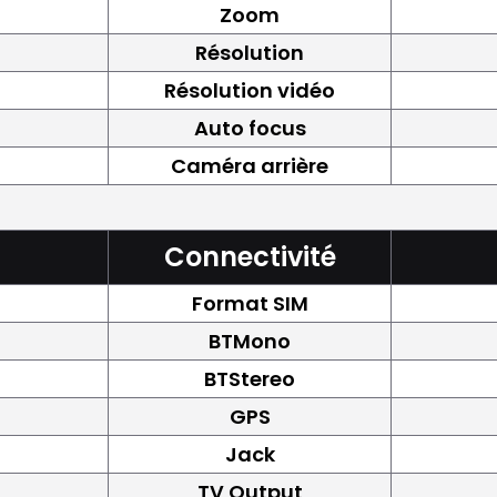
Zoom
Résolution
Résolution vidéo
Auto focus
Caméra arrière
Connectivité
Format SIM
BTMono
BTStereo
GPS
Jack
TV Output