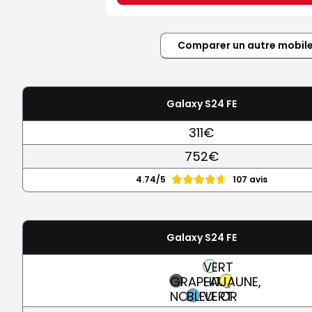
Comparer un autre mobil
Galaxy S24 FE
311€
752€
4.74/5
107 avis
Galaxy S24 FE
VERT
GRAPHITE,
EAU,
JAUNE,
NOIR
BLEU
VERT
OR