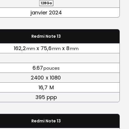
128Go
janvier 2024
Redmi Note 13
162,2
x 75,6
x 8
mm
mm
mm
6.67
pouces
2400
x 1080
16,7
M
395 ppp
Redmi Note 13