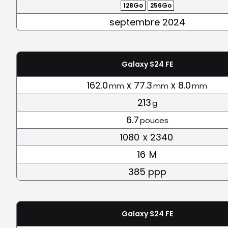
128Go
256Go
septembre 2024
Galaxy S24 FE
162.0
x 77.3
x 8.0
mm
mm
mm
213
g
6.7
pouces
1080
x 2340
16
M
385 ppp
Galaxy S24 FE