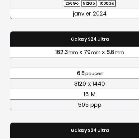
256Go
512Go
1000Go
janvier 2024
Galaxy S24 Ultra
162.3
x 79
x 8.6
mm
mm
mm
6.8
pouces
3120
x 1440
16
M
505 ppp
Galaxy S24 Ultra