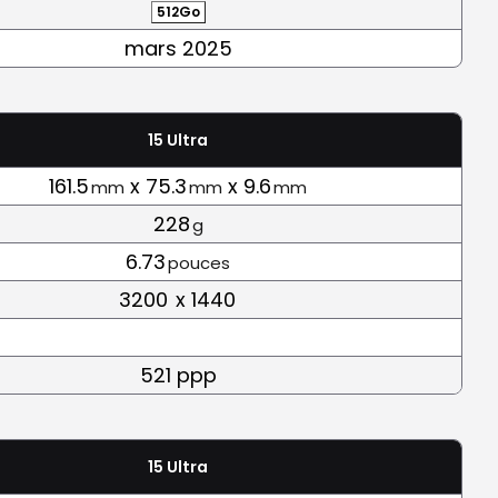
512Go
mars 2025
15 Ultra
161.5
x 75.3
x 9.6
mm
mm
mm
228
g
6.73
pouces
3200
x 1440
521 ppp
15 Ultra