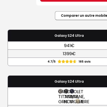
Comparer un autre mobil
Galaxy S24 Ultra
941€
1399€
4.7/5
165 avis
Galaxy S24 Ultra
GRIS
NOIR
VIOLET
TITANE,
TITANE,
TITANE,
GRIS
NOIR
VIOLET
AMBRE