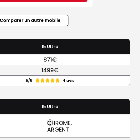
Comparer un autre mobile
15 Ultra
871€
1499€
5/5
4 avis
15 Ultra
CHROME,
ARGENT