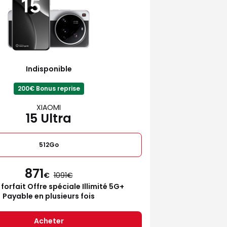
Indisponible
200€ Bonus reprise
XIAOMI
15 Ultra
512Go
871
€
1091
 forfait Offre spéciale Illimité 5G+
Payable en plusieurs fois
Acheter