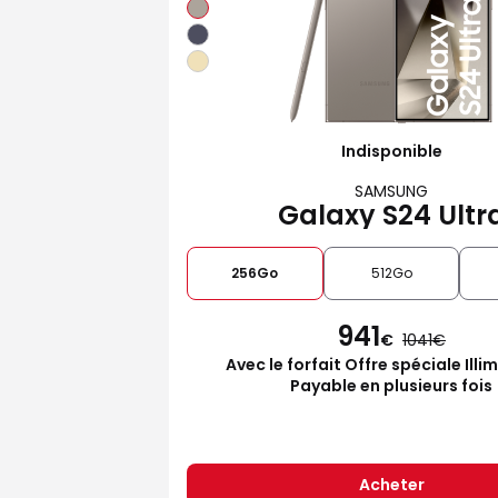
Indisponible
SAMSUNG
Galaxy S24 Ultr
256Go
512Go
941
€
1041
Avec le forfait Offre spéciale Illi
Payable en plusieurs fois
Acheter