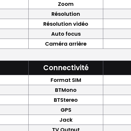
Zoom
Résolution
Résolution vidéo
Auto focus
Caméra arrière
Connectivité
Format SIM
BTMono
BTStereo
GPS
Jack
TV Output