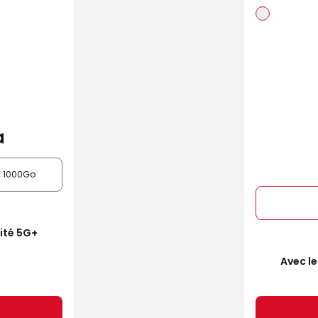
a
1000Go
mité 5G+
Avec le