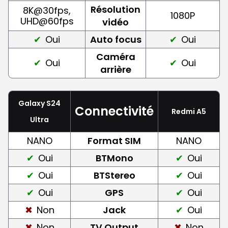
Résolution
8K@30fps,
1080P
UHD@60fps
vidéo
Oui
Auto focus
Oui
Caméra
Oui
Oui
arrière
Galaxy S24
Connectivité
Redmi A5
Ultra
NANO
Format SIM
NANO
Oui
BTMono
Oui
Oui
BTStereo
Oui
Oui
GPS
Oui
Non
Jack
Oui
Non
TV Output
Non