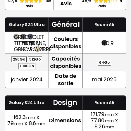
4.7/5
165
3.5/5
4
Avis
avis
avis
Général
Galaxy S24 Ultra
Redmi A5
GRIS
NOIR
VIOLET
Couleurs
TITANE,
TITANE,
TITANE,
NOIR
disponibles
GRIS
NOIR
VIOLET
AMBRE
Capacités
256Go
512Go
64Go
disponibles
1000Go
Date de
janvier 2024
mai 2025
sortie
Design
Galaxy S24 Ultra
Redmi A5
171.79
x
mm
162.3
x
mm
Dimensions
77.80
x
mm
79
x 8.6
mm
mm
8.26
mm