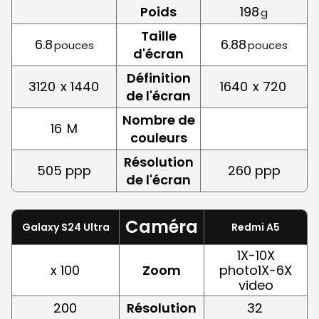
Poids
198
g
Taille
6.8
6.88
pouces
pouces
d'écran
Définition
3120
x 1440
1640
x 720
de l'écran
Nombre de
16
M
couleurs
Résolution
505 ppp
260 ppp
de l'écran
Caméra
Galaxy S24 Ultra
Redmi A5
1X-10X
x 100
Zoom
photo1X-6X
video
200
Résolution
32