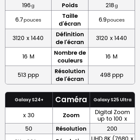
196
Poids
218
g
g
Taille
6.7
6.9
pouces
pouces
d'écran
Définition
3120
x 1440
3120
x 1440
de l'écran
Nombre de
16
M
16
M
couleurs
Résolution
513 ppp
498 ppp
de l'écran
Caméra
Galaxy S24+
Galaxy S25 Ultra
Digital Zoom
x 30
Zoom
up to 100
x
50
Résolution
200
UHD 8K (7680
x