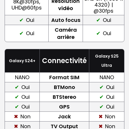
Résolution
8K@30fps,
4320) |
UHD@60fps
vidéo
@30fps
Oui
Auto focus
Oui
Caméra
Oui
Oui
arrière
Galaxy S25
Connectivité
Galaxy S24+
Ultra
NANO
Format SIM
NANO
Oui
BTMono
Oui
Oui
BTStereo
Oui
Oui
GPS
Oui
Non
Jack
Non
Non
TV Output
Non