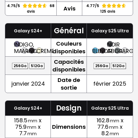
4.75/5
68
4.77/5
Avis
avis
125 avis
Général
Galaxy S24+
Galaxy S25 Ultra
Couleurs
INDIGO,
NOIR
MAUVE
ARGENT
NOIR
CREME
BLEU
NOIR
ABSOLU
GRIS
ARGE
disponibles
Capacités
256Go
512Go
256Go
512Go
disponibles
Date de
janvier 2024
février 2025
sortie
Design
Galaxy S24+
Galaxy S25 Ultra
158.5
x
162.8
x
mm
mm
75.9
x
Dimensions
77.6
x
mm
mm
7.7
8.2
mm
mm