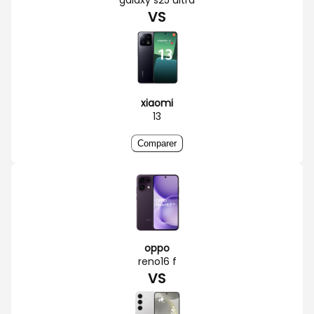
VS
xiaomi
13
Comparer
oppo
reno16 f
VS