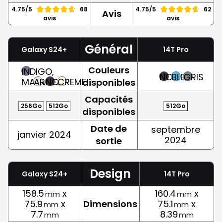
4.75/5
68
4.75/5
62
Avis
avis
avis
Général
Galaxy S24+
14T Pro
Couleurs
INDIGO,
NOIR
BLEU
GRIS
MAUVE
ARGENT
NOIR
CREME
disponibles
Capacités
256Go
512Go
512Go
disponibles
Date de
septembre
janvier 2024
2024
sortie
Design
Galaxy S24+
14T Pro
158.5
x
160.4
x
mm
mm
75.9
x
Dimensions
75.1
x
mm
mm
7.7
8.39
mm
mm