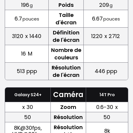
196
Poids
209
g
g
Taille
6.7
6.67
pouces
pouces
d'écran
Définition
3120
x 1440
1220
x 2712
de l'écran
Nombre de
16
M
couleurs
Résolution
513 ppp
446 ppp
de l'écran
Caméra
Galaxy S24+
14T Pro
x 30
Zoom
0.6-30
x
50
Résolution
50
Résolution
8K@30fps,
8k