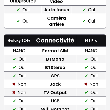
UHD@60fps
vidéo
Oui
Auto focus
Oui
Caméra
Oui
Oui
arrière
Connectivité
Galaxy S24+
14T Pro
NANO
Format SIM
NANO
Oui
BTMono
Oui
Oui
BTStereo
Oui
Oui
GPS
Oui
Non
Jack
Non
Non
TV Output
Oui
Oui
USB
Oui
Oui
Wifi HotSpot
Oui