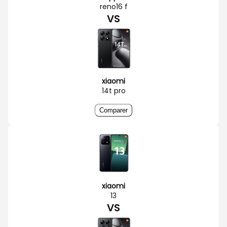
reno16 f
VS
xiaomi
14t pro
Comparer
xiaomi
13
VS