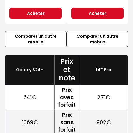
Acheter
Acheter
Comparer un autre
Comparer un autre
mobile
mobile
Prix
et
Galaxy S24+
14T Pro
note
Prix
641€
avec
271€
forfait
Prix
1069€
sans
902€
forfait