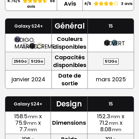
4.75/5
68
Avis
4/5
3 avis
avis
Général
Galaxy S24+
15
Couleurs
INDIGO,
NOIR
VERT
MAUVE
ARGENT
NOIR
CREME
disponibles
Capacités
256Go
512Go
512Go
disponibles
Date de
janvier 2024
mars 2025
sortie
Design
Galaxy S24+
15
158.5
x
152.3
x
mm
mm
75.9
x
Dimensions
71.2
x
mm
mm
7.7
8.08
mm
mm