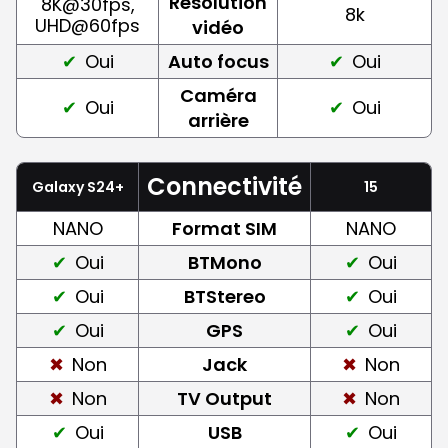
Résolution
8K@30fps,
8k
UHD@60fps
vidéo
Oui
Auto focus
Oui
Caméra
Oui
Oui
arrière
Connectivité
Galaxy S24+
15
NANO
Format SIM
NANO
Oui
BTMono
Oui
Oui
BTStereo
Oui
Oui
GPS
Oui
Non
Jack
Non
Non
TV Output
Non
Oui
USB
Oui