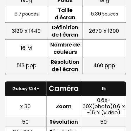
196
Poids
191
g
g
Taille
6.7
6.36
pouces
pouces
d'écran
Définition
3120
x 1440
2670
x 1200
de l'écran
Nombre de
16
M
couleurs
Résolution
513 ppp
460 ppp
de l'écran
Caméra
Galaxy S24+
15
0.6X-
x 30
Zoom
60X(photo)0.6
x
-15
x (video)
50
Résolution
50