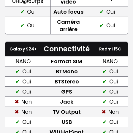
UHD@60fps
vidéo
Oui
Auto focus
Oui
Caméra
Oui
Oui
arrière
Connectivité
Galaxy S24+
Redmi 15C
NANO
Format SIM
NANO
Oui
BTMono
Oui
Oui
BTStereo
Oui
Oui
GPS
Oui
Non
Jack
Oui
Non
TV Output
Non
Oui
USB
Oui
Oui
Wifi HotSpot
Oui