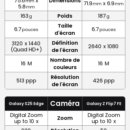
75.6
x
Dimensions
mm
71.9
x 6.9
mm
mm
5.8
mm
163
Poids
187
g
g
Taille
6.7
6.7
pouces
pouces
d'écran
Définition
3120
x 1440
2640
x 1080
(Quad HD+)
de l'écran
Nombre de
16
M
16
M
couleurs
Résolution
513 ppp
426 ppp
de l'écran
Caméra
Galaxy S25 Edge
Galaxy Z Flip7 FE
Digital Zoom
Digital Zoom
Zoom
up to 10
x
up to 10
x