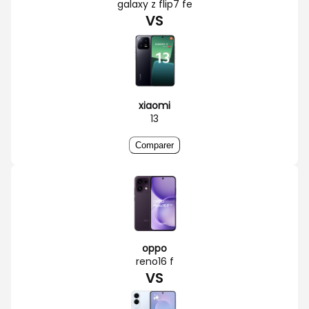
galaxy z flip7 fe
VS
xiaomi
13
Comparer
oppo
reno16 f
VS