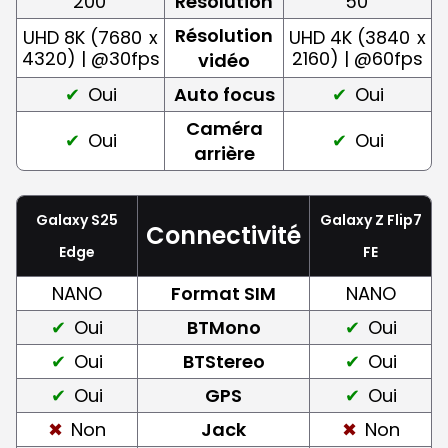
200
Résolution
50
Résolution
UHD 8K (7680
x
UHD 4K (3840
x
4320) | @30fps
2160) | @60fps
vidéo
Oui
Auto focus
Oui
Caméra
Oui
Oui
arrière
Galaxy S25
Galaxy Z Flip7
Connectivité
Edge
FE
NANO
Format SIM
NANO
Oui
BTMono
Oui
Oui
BTStereo
Oui
Oui
GPS
Oui
Non
Jack
Non