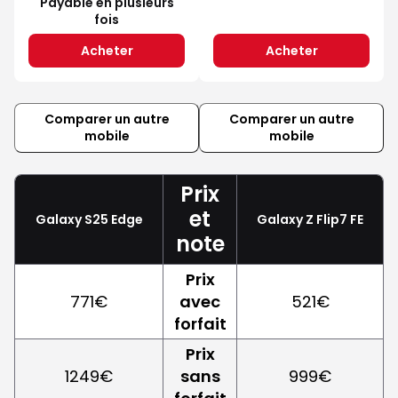
Payable en plusieurs
fois
Acheter
Acheter
Comparer un autre
Comparer un autre
mobile
mobile
Prix
et
Galaxy S25 Edge
Galaxy Z Flip7 FE
note
Prix
771€
avec
521€
forfait
Prix
1249€
sans
999€