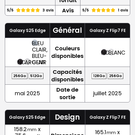
forfait
Avis
5/5
3 avis
5/5
1 avis
Général
Galaxy S25 Edge
Galaxy Z Flip7 FE
BLEU
Couleurs
CLAIR,
NOIR
BLANC
BLEU-
disponibles
NOIR
ARGENT
CLAIR
Capacités
256Go
512Go
128Go
256Go
disponibles
Date de
mai 2025
juillet 2025
sortie
Design
Galaxy S25 Edge
Galaxy Z Flip7 FE
158.2
x
mm
165.1
x
mm