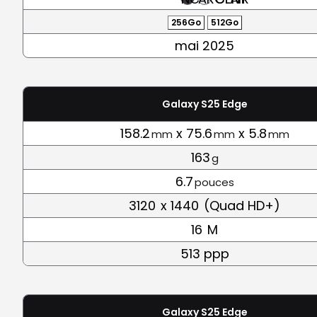
256Go
512Go
mai 2025
Galaxy S25 Edge
158.2
x 75.6
x 5.8
mm
mm
mm
163
g
6.7
pouces
3120
x 1440
(Quad HD+)
16
M
513 ppp
Galaxy S25 Edge