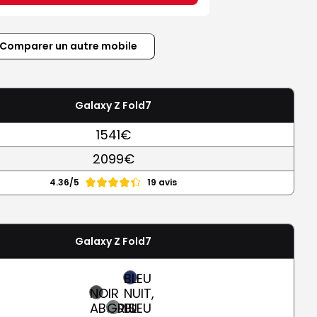
Comparer un autre mobile
Galaxy Z Fold7
1541€
2099€
4.36/5
19 avis
Galaxy Z Fold7
BLEU
NOIR
NUIT,
ABSOLU
GRIS
BLEU