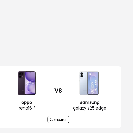
VS
oppo
samsung
reno16 f
galaxy s25 edge
Comparer