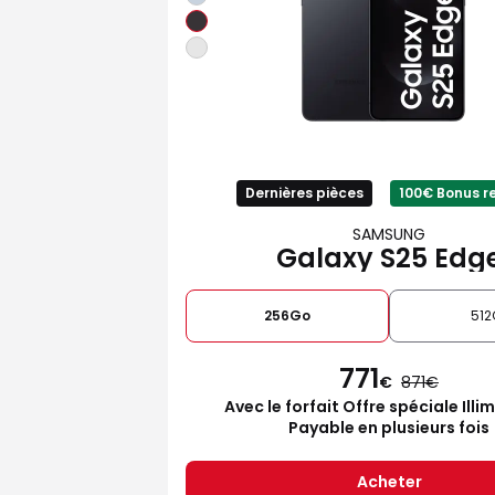
Dernières pièces
100€ Bonus r
SAMSUNG
Galaxy S25 Edg
256Go
512
771
€
871
Avec le forfait Offre spéciale Illi
Payable en plusieurs fois
Acheter