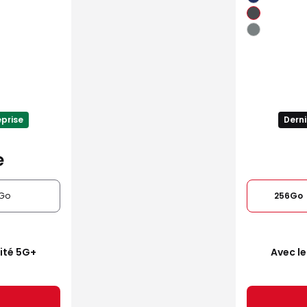
eprise
Derni
e
Go
256Go
mité 5G+
Avec le