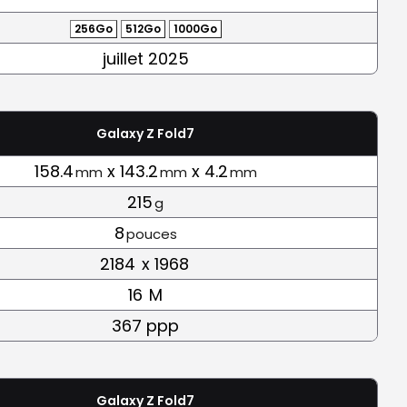
256Go
512Go
1000Go
juillet 2025
Galaxy Z Fold7
158.4
x 143.2
x 4.2
mm
mm
mm
215
g
8
pouces
2184
x 1968
16
M
367 ppp
Galaxy Z Fold7