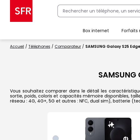
Box internet
Forfaits
Client Box SFR, ajouter une offre Maison Sécurisée
Accueil
Téléphones
Comparateur
SAMSUNG Galaxy S25 Edge
SAMSUNG G
Vous souhaitez comparer dans le détail les caractérist
sortie, poids, coloris et capacités mémoire disponibles, ta
réseau : 4G, 4G+, 5G et autres : NFC, dual sim), batterie (