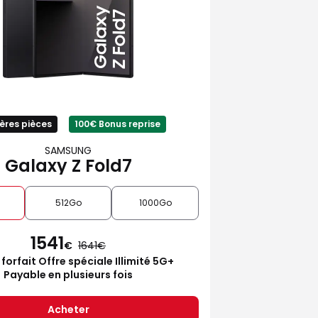
ères pièces
100€ Bonus reprise
SAMSUNG
Galaxy Z Fold7
512Go
1000Go
1541
€
1641
 forfait Offre spéciale Illimité 5G+
Payable en plusieurs fois
Acheter