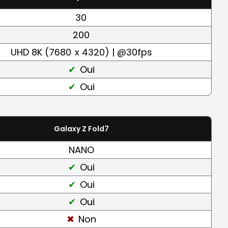
30
200
UHD 8K (7680
x 4320) | @30fps
Oui
Oui
Galaxy Z Fold7
NANO
Oui
Oui
Oui
Non