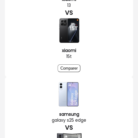
13
VS
xiaomi
15t
Comparer
samsung
galaxy s25 edge
VS