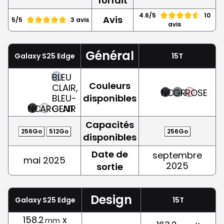
forfait
4.6/5
10
Avis
5/5
3 avis
avis
Général
Galaxy S25 Edge
15T
BLEU
Couleurs
CLAIR,
NOIR
GRIS
ROSE
BLEU-
disponibles
NOIR
ARGENT
CLAIR
Capacités
256Go
512Go
256Go
disponibles
Date de
septembre
mai 2025
2025
sortie
Design
Galaxy S25 Edge
15T
158.2
x
mm