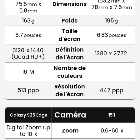
163.2
x
mm
75.6
x
Dimensions
mm
78
x 7.6
mm
mm
5.8
mm
163
Poids
195
g
g
Taille
6.7
6.83
pouces
pouces
d'écran
Définition
3120
x 1440
1280
x 2772
(Quad HD+)
de l'écran
Nombre de
16
M
couleurs
Résolution
513 ppp
447 ppp
de l'écran
Caméra
Galaxy S25 Edge
15T
Digital Zoom up
Zoom
0.6-60
x
to 10
x