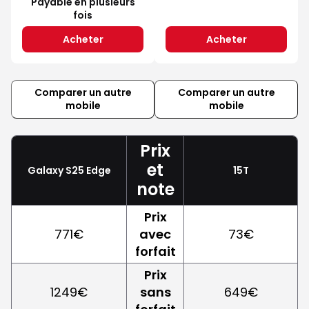
Payable en plusieurs
fois
Acheter
Acheter
Comparer un autre
Comparer un autre
mobile
mobile
Prix
et
Galaxy S25 Edge
15T
note
Prix
771€
avec
73€
forfait
Prix
1249€
sans
649€