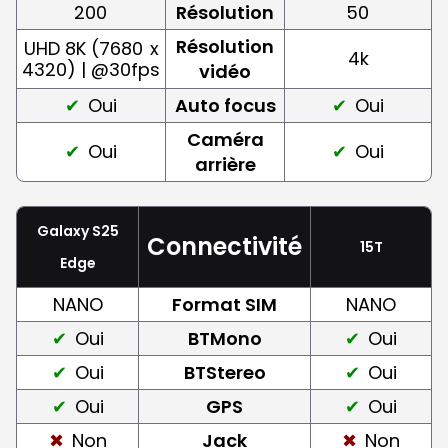
200
Résolution
50
Résolution
UHD 8K (7680
x
4k
4320) | @30fps
vidéo
Oui
Auto focus
Oui
Caméra
Oui
Oui
arrière
Galaxy S25
Connectivité
15T
Edge
NANO
Format SIM
NANO
Oui
BTMono
Oui
Oui
BTStereo
Oui
Oui
GPS
Oui
Non
Jack
Non