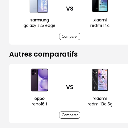
VS
samsung
xiaomi
galaxy s25 edge
redmi 14c
Comparer
Autres comparatifs
VS
oppo
xiaomi
reno16 f
redmi 13c 5g
Comparer