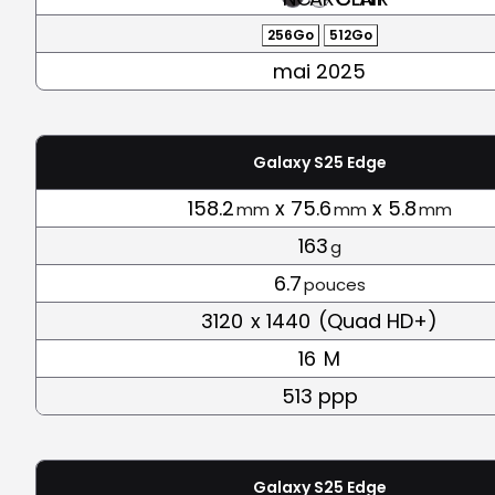
256Go
512Go
mai 2025
Galaxy S25 Edge
158.2
x 75.6
x 5.8
mm
mm
mm
163
g
6.7
pouces
3120
x 1440
(Quad HD+)
16
M
513 ppp
Galaxy S25 Edge