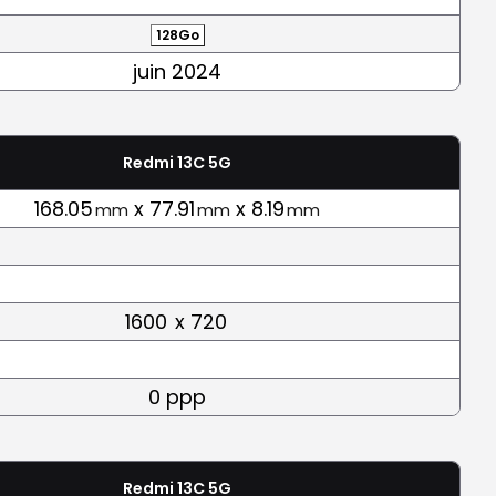
128Go
juin 2024
Redmi 13C 5G
168.05
x 77.91
x 8.19
mm
mm
mm
1600
x 720
0 ppp
Redmi 13C 5G