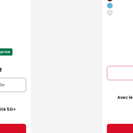
eprise
e
Go
Avec le
mité 5G+