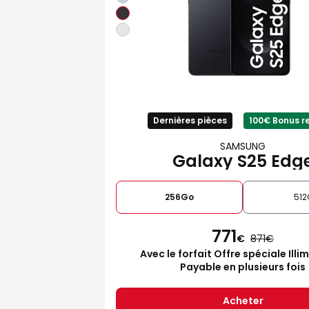
Dernières pièces
100€ Bonus r
SAMSUNG
Galaxy S25 Edg
256Go
512
771
€
871
Avec le forfait Offre spéciale Illi
Payable en plusieurs fois
Acheter