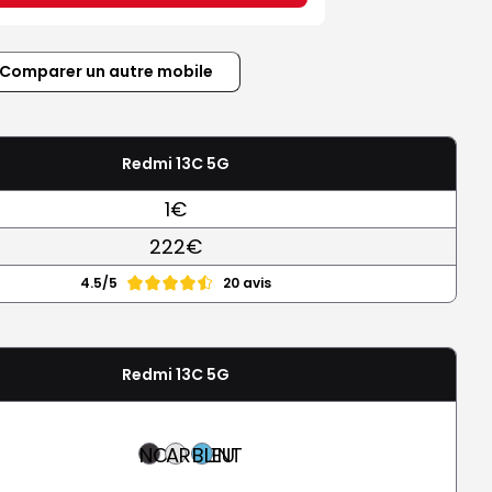
Comparer un autre mobile
Redmi 13C 5G
1€
222€
4.5/5
20 avis
Redmi 13C 5G
NOIR
ARGENT
BLEU