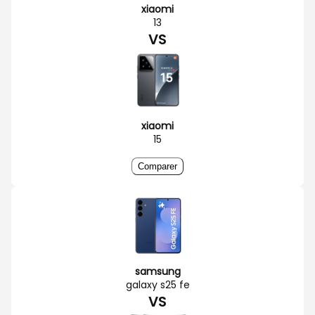
xiaomi
13
VS
xiaomi
15
Comparer
samsung
galaxy s25 fe
VS