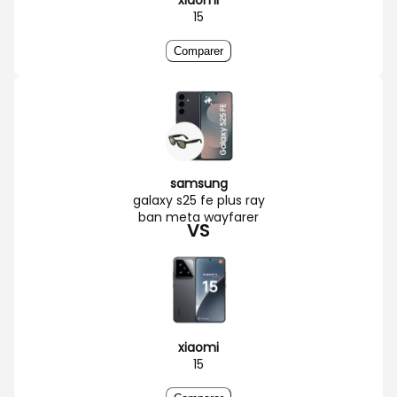
15
Comparer
samsung
galaxy s25 fe plus ray
ban meta wayfarer
VS
xiaomi
15