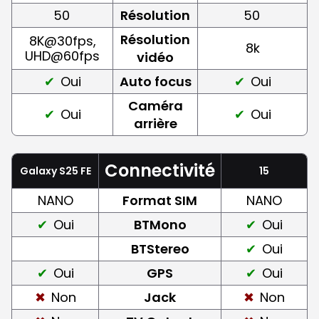
50
Résolution
50
Résolution
8K@30fps,
8k
UHD@60fps
vidéo
Oui
Auto focus
Oui
Caméra
Oui
Oui
arrière
Connectivité
Galaxy S25 FE
15
NANO
Format SIM
NANO
Oui
BTMono
Oui
BTStereo
Oui
Oui
GPS
Oui
Non
Jack
Non