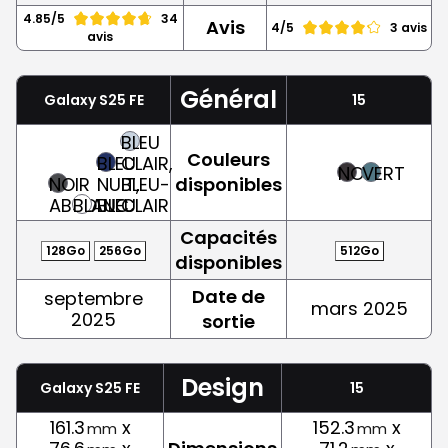
4.85/5
34
Avis
4/5
3 avis
avis
Général
Galaxy S25 FE
15
BLEU
Couleurs
BLEU
CLAIR,
NOIR
VERT
NOIR
NUIT,
BLEU-
disponibles
ABSOLU
BLANC
BLEU
CLAIR
Capacités
128Go
256Go
512Go
disponibles
Date de
septembre
mars 2025
2025
sortie
Design
Galaxy S25 FE
15
161.3
x
152.3
x
mm
mm