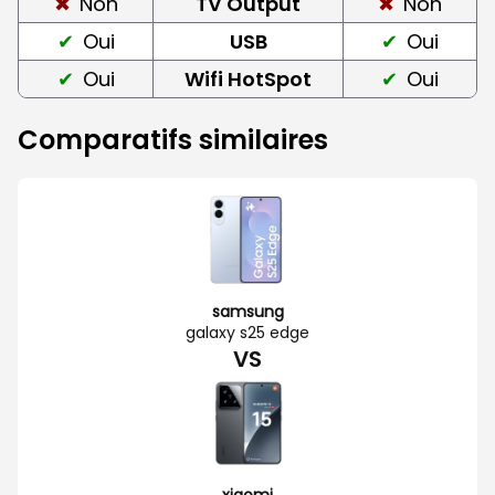
Non
TV Output
Non
Oui
USB
Oui
Oui
Wifi HotSpot
Oui
Comparatifs similaires
samsung
galaxy s25 edge
VS
xiaomi