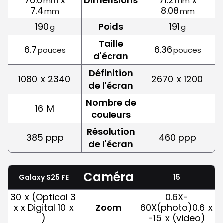
76.6
x
Dimensions
71.2
x
mm
mm
7.4
8.08
mm
mm
190
Poids
191
g
g
Taille
6.7
6.36
pouces
pouces
d'écran
Définition
1080
x 2340
2670
x 1200
de l'écran
Nombre de
16
M
couleurs
Résolution
385 ppp
460 ppp
de l'écran
Caméra
Galaxy S25 FE
15
30
x (Optical 3
0.6X-
x x Digital 10
x
Zoom
60X(photo)0.6
x
)
-15
x (video)