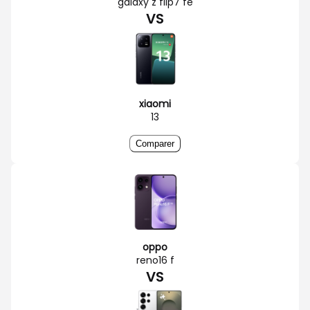
galaxy z flip7 fe
VS
xiaomi
13
Comparer
oppo
reno16 f
VS