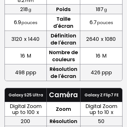
8.2
mm
218
Poids
187
g
g
Taille
6.9
6.7
pouces
pouces
d'écran
Définition
3120
x 1440
2640
x 1080
de l'écran
Nombre de
16
M
16
M
couleurs
Résolution
498 ppp
426 ppp
de l'écran
Caméra
Galaxy S25 Ultra
Galaxy Z Flip7 FE
Digital Zoom
Digital Zoom
Zoom
up to 100
x
up to 10
x
200
Résolution
50