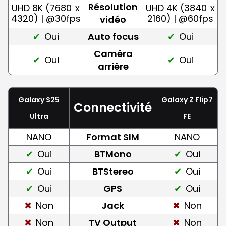
Résolution
UHD 8K (7680
x
UHD 4K (3840
x
4320) | @30fps
2160) | @60fps
vidéo
Oui
Auto focus
Oui
Caméra
Oui
Oui
arrière
Galaxy S25
Galaxy Z Flip7
Connectivité
Ultra
FE
NANO
Format SIM
NANO
Oui
BTMono
Oui
Oui
BTStereo
Oui
Oui
GPS
Oui
Non
Jack
Non
Non
TV Output
Non