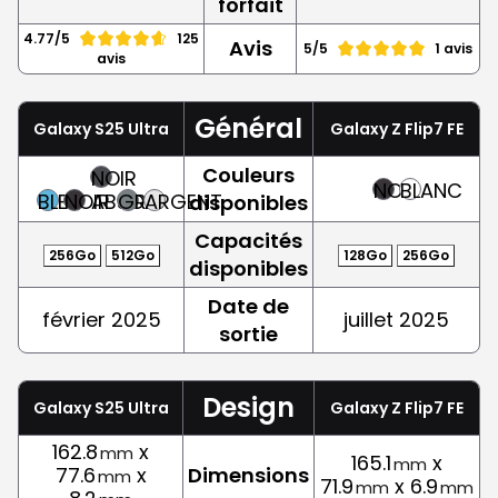
forfait
4.77/5
125
Avis
5/5
1 avis
avis
Général
Galaxy S25 Ultra
Galaxy Z Flip7 FE
Couleurs
NOIR
NOIR
BLANC
BLEU
NOIR
ABSOLU
GRIS
ARGENT
disponibles
Capacités
256Go
512Go
128Go
256Go
disponibles
Date de
février 2025
juillet 2025
sortie
Design
Galaxy S25 Ultra
Galaxy Z Flip7 FE
162.8
x
mm
165.1
x
mm
77.6
x
Dimensions
mm
71.9
x 6.9
mm
mm