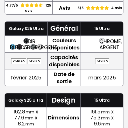
4.77/5
125
Avis
5/5
4 avis
avis
Général
Galaxy S25 Ultra
15 Ultra
Couleurs
NOIR
CHROME,
BLEU
NOIR
ABSOLU
GRIS
ARGENT
ARGENT
disponibles
Capacités
256Go
512Go
512Go
disponibles
Date de
février 2025
mars 2025
sortie
Design
Galaxy S25 Ultra
15 Ultra
162.8
x
161.5
x
mm
mm
77.6
x
Dimensions
75.3
x
mm
mm
8.2
9.6
mm
mm