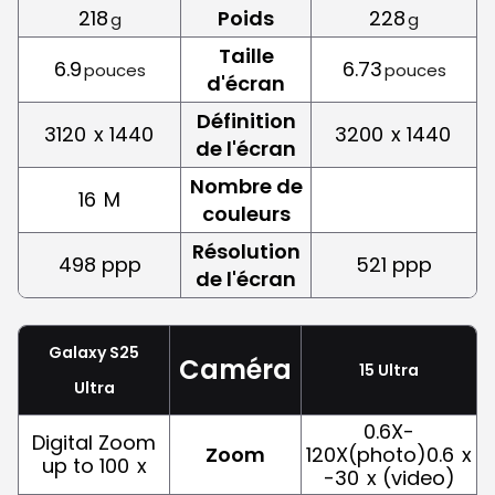
218
Poids
228
g
g
Taille
6.9
6.73
pouces
pouces
d'écran
Définition
3120
x 1440
3200
x 1440
de l'écran
Nombre de
16
M
couleurs
Résolution
498 ppp
521 ppp
de l'écran
Galaxy S25
Caméra
15 Ultra
Ultra
0.6X-
Digital Zoom
Zoom
120X(photo)0.6
x
up to 100
x
-30
x (video)