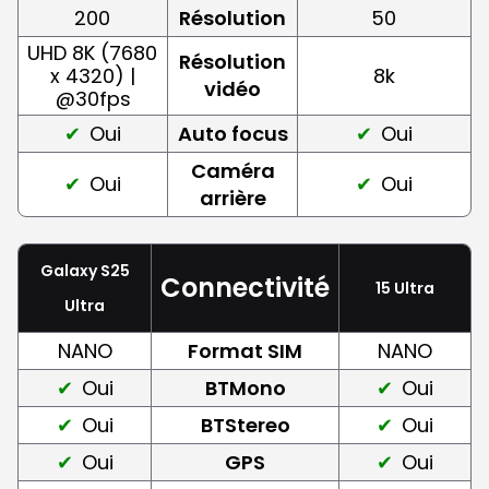
200
Résolution
50
UHD 8K (7680
Résolution
x 4320) |
8k
vidéo
@30fps
Oui
Auto focus
Oui
Caméra
Oui
Oui
arrière
Galaxy S25
Connectivité
15 Ultra
Ultra
NANO
Format SIM
NANO
Oui
BTMono
Oui
Oui
BTStereo
Oui
Oui
GPS
Oui