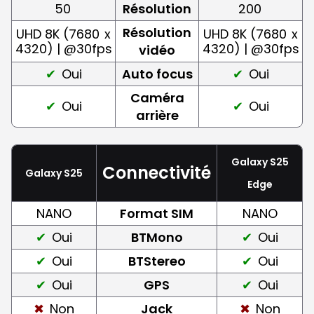
50
Résolution
200
Résolution
UHD 8K (7680
x
UHD 8K (7680
x
4320) | @30fps
4320) | @30fps
vidéo
Oui
Auto focus
Oui
Caméra
Oui
Oui
arrière
Galaxy S25
Connectivité
Galaxy S25
Edge
NANO
Format SIM
NANO
Oui
BTMono
Oui
Oui
BTStereo
Oui
Oui
GPS
Oui
Non
Jack
Non