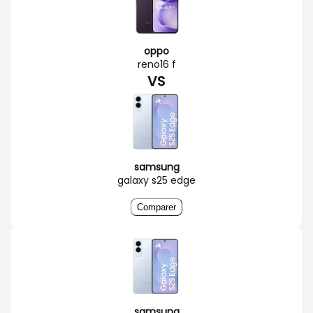
oppo
reno16 f
VS
samsung
galaxy s25 edge
Comparer
samsung