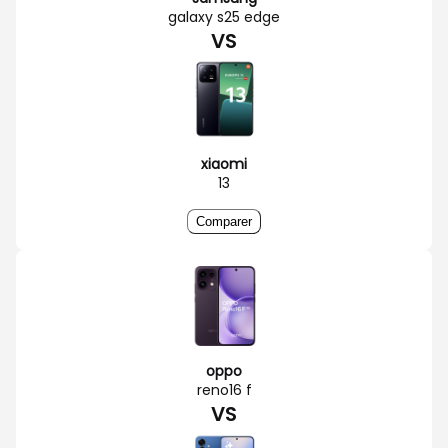
galaxy s25 edge
VS
xiaomi
13
Comparer
oppo
reno16 f
VS