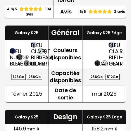
forfait
4.8/5
104
Avis
5/5
3 avis
avis
Général
Galaxy S25
Galaxy S25 Edge
BLEU
BLEU
Couleurs
BLEU
CLAIR,
VERT
CLAIR,
NUIT,
NOIR
BLEU-
D'EAU,
disponibles
BLEU-
BLEU
ABSOLU
GRIS
CLAIR
VERT
NOIR
ARGENT
CLAIR
Capacités
128Go
256Go
256Go
512Go
disponibles
Date de
février 2025
mai 2025
sortie
Design
Galaxy S25
Galaxy S25 Edge
146.9
x
158.2
x
mm
mm