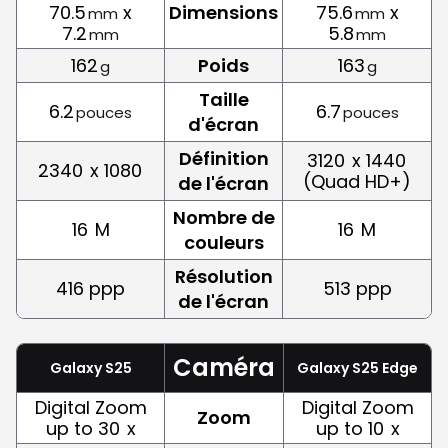
70.5
x
Dimensions
75.6
x
mm
mm
7.2
5.8
mm
mm
162
Poids
163
g
g
Taille
6.2
6.7
pouces
pouces
d'écran
Définition
3120
x 1440
2340
x 1080
(Quad HD+)
de l'écran
Nombre de
16
M
16
M
couleurs
Résolution
416 ppp
513 ppp
de l'écran
Caméra
Galaxy S25
Galaxy S25 Edge
Digital Zoom
Digital Zoom
Zoom
up to 30
x
up to 10
x