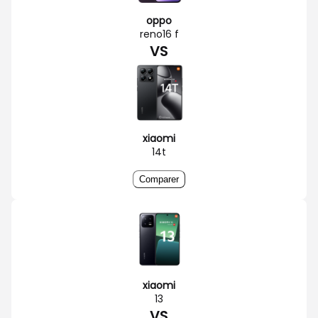
oppo
reno16 f
VS
xiaomi
14t
Comparer
xiaomi
13
VS