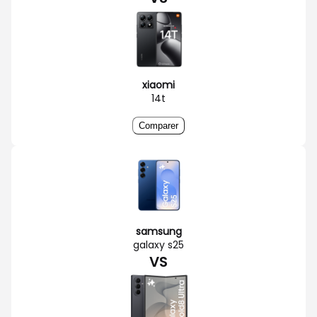
xiaomi
14t
Comparer
samsung
galaxy s25
VS