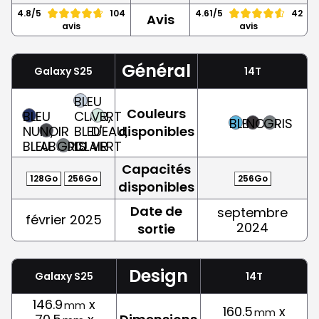
4.8/5
104
4.61/5
42
Avis
avis
avis
Général
Galaxy S25
14T
BLEU
Couleurs
BLEU
CLAIR,
VERT
BLEU
NOIR
GRIS
NUIT,
NOIR
BLEU-
D'EAU,
disponibles
BLEU
ABSOLU
GRIS
CLAIR
VERT
Capacités
128Go
256Go
256Go
disponibles
Date de
septembre
février 2025
2024
sortie
Design
Galaxy S25
14T
146.9
x
mm
160.5
x
mm