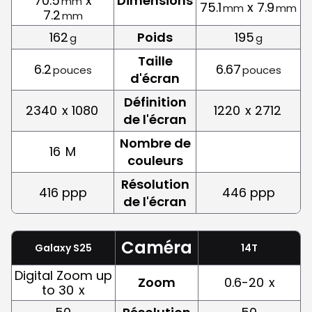
70.5
x
Dimensions
mm
75.1
x 7.9
mm
mm
7.2
mm
162
Poids
195
g
g
Taille
6.2
6.67
pouces
pouces
d'écran
Définition
2340
x 1080
1220
x 2712
de l'écran
Nombre de
16
M
couleurs
Résolution
416 ppp
446 ppp
de l'écran
Caméra
Galaxy S25
14T
Digital Zoom up
Zoom
0.6-20
x
to 30
x