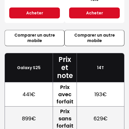
Acheter
Acheter
Comparer un autre
Comparer un autre
mobile
mobile
Prix
et
Galaxy S25
14T
note
Prix
441€
avec
193€
forfait
Prix
899€
sans
629€
forfait