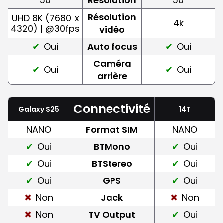
50
Résolution
50
Résolution
UHD 8K (7680
x
4k
4320) | @30fps
vidéo
Oui
Auto focus
Oui
Caméra
Oui
Oui
arrière
Connectivité
Galaxy S25
14T
NANO
Format SIM
NANO
Oui
BTMono
Oui
Oui
BTStereo
Oui
Oui
GPS
Oui
Non
Jack
Non
Non
TV Output
Oui