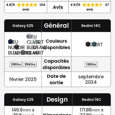
4.8/5
104
4.51/5
37
Avis
avis
avis
Général
Galaxy S25
Redmi 14C
BLEU
Couleurs
BLEU
CLAIR,
VERT
NOIR
VERT
NUIT,
NOIR
BLEU-
D'EAU,
disponibles
BLEU
ABSOLU
GRIS
CLAIR
VERT
Capacités
128Go
256Go
128Go
disponibles
Date de
septembre
février 2025
2024
sortie
Design
Galaxy S25
Redmi 14C
146.9
x
171.88
x
mm
mm