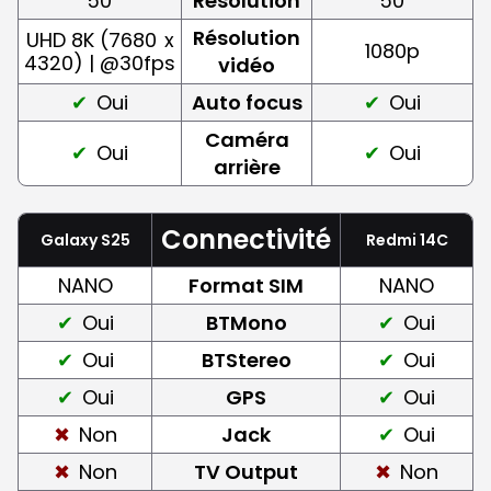
50
Résolution
50
Résolution
UHD 8K (7680
x
1080p
4320) | @30fps
vidéo
Oui
Auto focus
Oui
Caméra
Oui
Oui
arrière
Connectivité
Galaxy S25
Redmi 14C
NANO
Format SIM
NANO
Oui
BTMono
Oui
Oui
BTStereo
Oui
Oui
GPS
Oui
Non
Jack
Oui
Non
TV Output
Non