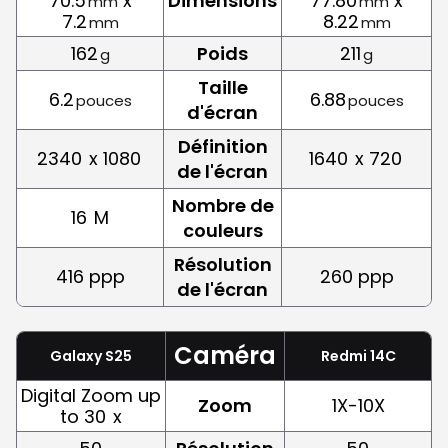
70.5
x
Dimensions
77.80
x
mm
mm
7.2
8.22
mm
mm
162
Poids
211
g
g
Taille
6.2
6.88
pouces
pouces
d'écran
Définition
2340
x 1080
1640
x 720
de l'écran
Nombre de
16
M
couleurs
Résolution
416 ppp
260 ppp
de l'écran
Caméra
Galaxy S25
Redmi 14C
Digital Zoom up
Zoom
1X-10X
to 30
x