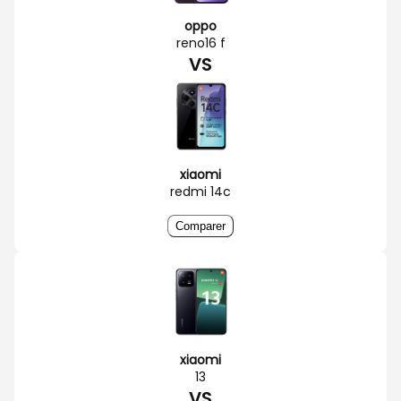
oppo
reno16 f
VS
xiaomi
redmi 14c
Comparer
xiaomi
13
VS