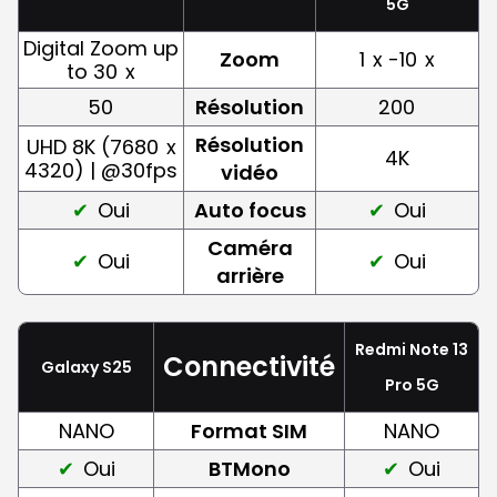
5G
Digital Zoom up
Zoom
1
x -10
x
to 30
x
50
Résolution
200
Résolution
UHD 8K (7680
x
4K
4320) | @30fps
vidéo
Oui
Auto focus
Oui
Caméra
Oui
Oui
arrière
Redmi Note 13
Connectivité
Galaxy S25
Pro 5G
NANO
Format SIM
NANO
Oui
BTMono
Oui