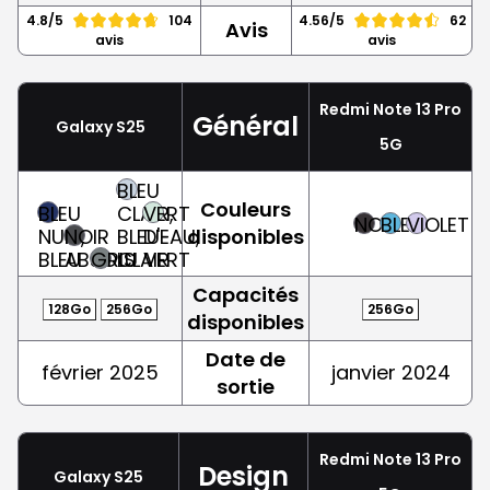
4.8/5
104
4.56/5
62
Avis
avis
avis
Redmi Note 13 Pro
Général
Galaxy S25
5G
BLEU
Couleurs
BLEU
CLAIR,
VERT
NOIR
BLEU
VIOLET
NUIT,
NOIR
BLEU-
D'EAU,
disponibles
BLEU
ABSOLU
GRIS
CLAIR
VERT
Capacités
128Go
256Go
256Go
disponibles
Date de
février 2025
janvier 2024
sortie
Redmi Note 13 Pro
Design
Galaxy S25