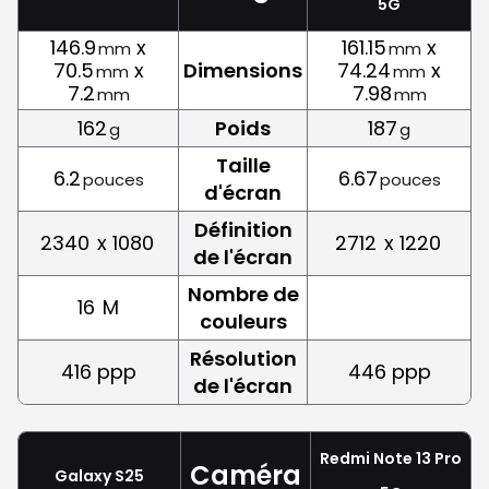
5G
146.9
x
161.15
x
mm
mm
70.5
x
Dimensions
74.24
x
mm
mm
7.2
7.98
mm
mm
162
Poids
187
g
g
Taille
6.2
6.67
pouces
pouces
d'écran
Définition
2340
x 1080
2712
x 1220
de l'écran
Nombre de
16
M
couleurs
Résolution
416 ppp
446 ppp
de l'écran
Redmi Note 13 Pro
Caméra
Galaxy S25