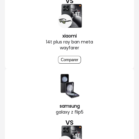
VS
xiaomi
14t plus ray ban meta
wayfarer
Comparer
samsung
galaxy z flip5
VS