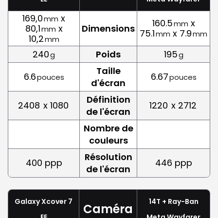
169,0
x
mm
160.5
x
mm
80,1
x
Dimensions
mm
75.1
x 7.9
mm
mm
10,2
mm
240
Poids
195
g
g
Taille
6.6
6.67
pouces
pouces
d'écran
Définition
2408
x 1080
1220
x 2712
de l'écran
Nombre de
couleurs
Résolution
400 ppp
446 ppp
de l'écran
Galaxy Xcover 7
14T + Ray-Ban
Caméra
EE
Meta Wayfarer