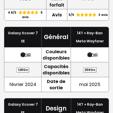
forfait
4.8/5
5
Avis
5/5
3 avis
avis
Galaxy Xcover 7
14T + Ray-Ban
Général
EE
Meta Wayfarer
Couleurs
NOIR
NOIR
disponibles
Capacités
128Go
256Go
disponibles
Date de
février 2024
mai 2025
sortie
Galaxy Xcover 7
14T + Ray-Ban
Design
EE
Meta Wayfarer