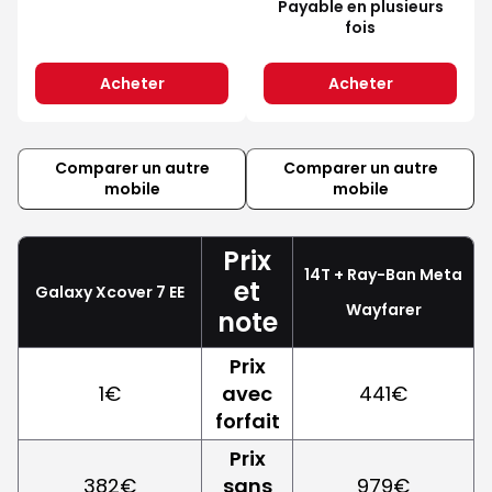
Payable en plusieurs
fois
Acheter
Acheter
Comparer un autre
Comparer un autre
mobile
mobile
Prix
14T + Ray-Ban Meta
et
Galaxy Xcover 7 EE
Wayfarer
note
Prix
1€
avec
441€
forfait
Prix
382€
sans
979€