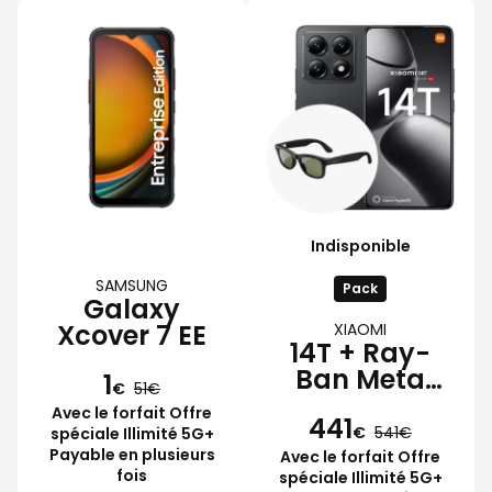
Indisponible
SAMSUNG
Pack
Galaxy
Xcover 7 EE
XIAOMI
14T + Ray-
Ban Meta
1
€
51
Wayfarer
Avec le forfait Offre
441
€
541
spéciale Illimité 5G+
Payable en plusieurs
Avec le forfait Offre
fois
spéciale Illimité 5G+