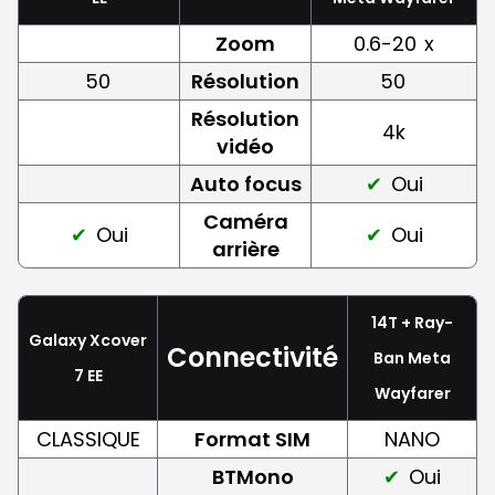
Zoom
0.6-20
x
50
Résolution
50
Résolution
4k
vidéo
Auto focus
Oui
Caméra
Oui
Oui
arrière
14T + Ray-
Galaxy Xcover
Connectivité
Ban Meta
7 EE
Wayfarer
CLASSIQUE
Format SIM
NANO
BTMono
Oui