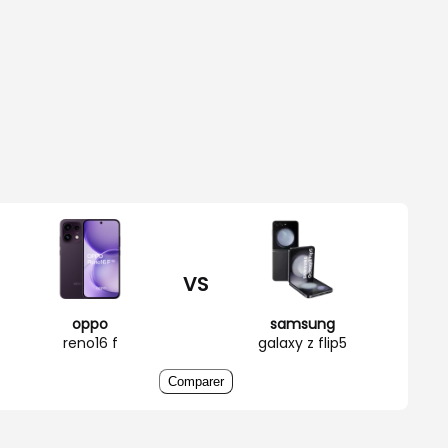
VS
oppo
samsung
reno16 f
galaxy z flip5
Comparer