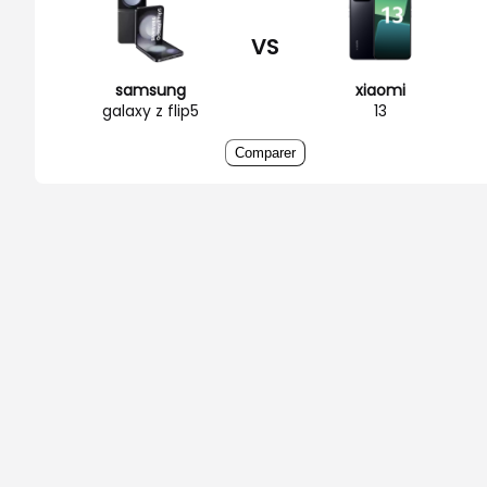
VS
samsung
xiaomi
galaxy z flip5
13
Comparer