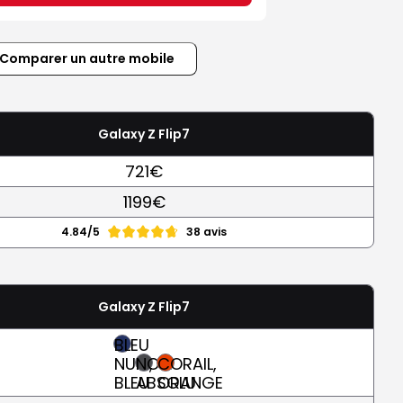
Comparer un autre mobile
Galaxy Z Flip7
721€
1199€
4.84/5
38 avis
Galaxy Z Flip7
BLEU
NUIT,
NOIR
CORAIL,
BLEU
ABSOLU
ORANGE