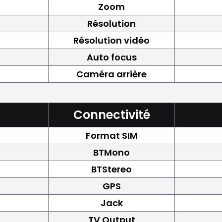
Zoom
Résolution
Résolution vidéo
Auto focus
Caméra arrière
Connectivité
Format SIM
BTMono
BTStereo
GPS
Jack
TV Output