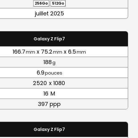
256Go
512Go
juillet 2025
Galaxy Z Flip7
166.7
x 75.2
x 6.5
mm
mm
mm
188
g
6.9
pouces
2520
x 1080
16
M
397 ppp
Galaxy Z Flip7