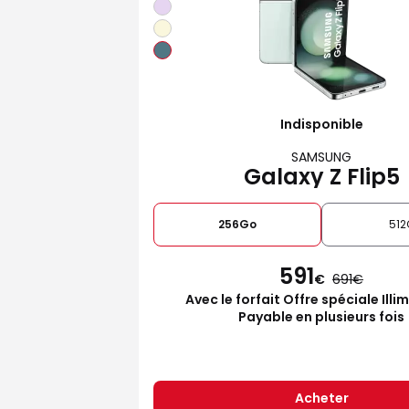
Indisponible
SAMSUNG
Galaxy Z Flip5
256Go
512
591
€
691
Avec le forfait Offre spéciale Illi
Payable en plusieurs fois
Acheter