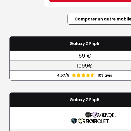
Comparer un autre mobil
Galaxy Z Flip5
591€
1099€
4.57/5
109 avis
Galaxy Z Flip5
GRAPHITE,
LAVANDE,
VERT
CREME
NOIR
VIOLET