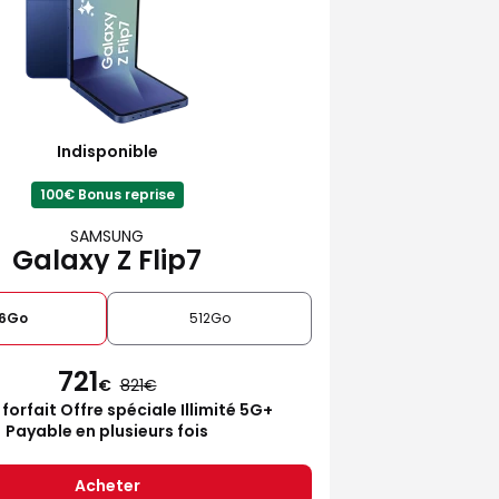
Indisponible
100€ Bonus reprise
SAMSUNG
Galaxy Z Flip7
6Go
512Go
721
€
821
 forfait Offre spéciale Illimité 5G+
Payable en plusieurs fois
Acheter