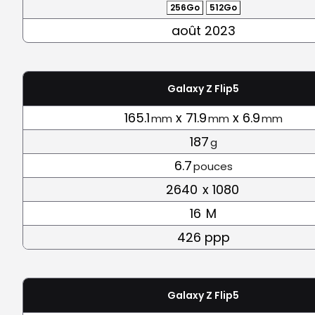
256Go
512Go
août 2023
Galaxy Z Flip5
165.1
x 71.9
x 6.9
mm
mm
mm
187
g
6.7
pouces
2640
x 1080
16
M
426 ppp
Galaxy Z Flip5