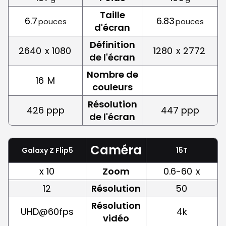
Taille
6.7
6.83
pouces
pouces
d'écran
Définition
2640
x 1080
1280
x 2772
de l'écran
Nombre de
16
M
couleurs
Résolution
426 ppp
447 ppp
de l'écran
Caméra
Galaxy Z Flip5
15T
x 10
Zoom
0.6-60
x
12
Résolution
50
Résolution
UHD@60fps
4k
vidéo