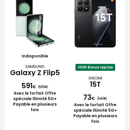
Indisponible
SAMSUNG
100€ Bonus reprise
Galaxy Z Flip5
XIAOMI
15T
591
€
691
Avec le forfait Offre
73
€
341
spéciale Illimité 5G+
Payable en plusieurs
Avec le forfait Offre
fois
spéciale Illimité 5G+
Payable en plusieurs
fois