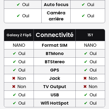
Oui
Auto focus
Oui
Caméra
Oui
Oui
arrière
Connectivité
Galaxy Z Flip5
15T
NANO
Format SIM
NANO
Oui
BTMono
Oui
Oui
BTStereo
Oui
Oui
GPS
Oui
Non
Jack
Non
Non
TV Output
Non
Oui
USB
Oui
Oui
Wifi HotSpot
Oui