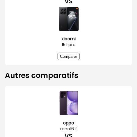
VS
xiaomi
15t pro
Comparer
Autres comparatifs
oppo
reno16 f
VS