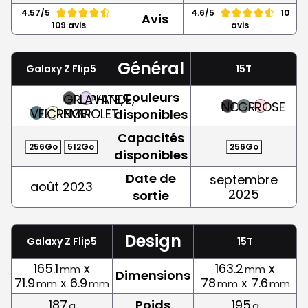
4.57/5
4.6/5
10
Avis
109 avis
avis
Général
Galaxy Z Flip5
15T
Couleurs
GRAPHITE,
LAVANDE,
NOIR
GRIS
ROSE
VERT
CREME
NOIR
VIOLET
disponibles
Capacités
256Go
512Go
256Go
disponibles
Date de
septembre
août 2023
2025
sortie
Design
Galaxy Z Flip5
15T
165.1
x
163.2
x
mm
mm
Dimensions
71.9
x 6.9
78
x 7.6
mm
mm
mm
mm
187
Poids
195
g
g