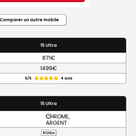
Comparer un autre mobile
15 Ultra
871€
1499€
5/5
4 avis
15 Ultra
CHROME,
ARGENT
512Go