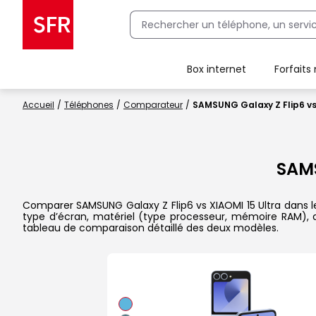
Box internet
Forfaits
Client Box SFR, ajouter une offre Maison Sécurisée
Accueil
Téléphones
Comparateur
SAMSUNG Galaxy Z Flip6 vs
SAMS
Comparer SAMSUNG Galaxy Z Flip6 vs XIAOMI 15 Ultra dans le d
type d’écran, matériel (type processeur, mémoire RAM), a
tableau de comparaison détaillé des deux modèles.