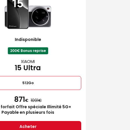
Indisponible
200€ Bonus reprise
XIAOMI
15 Ultra
512Go
871
€
1091
 forfait Offre spéciale Illimité 5G+
Payable en plusieurs fois
Acheter