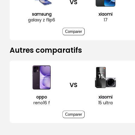
VS
samsung
xiaomi
galaxy z flip6
17
Comparer
Autres comparatifs
VS
oppo
xiaomi
reno16 f
15 ultra
Comparer