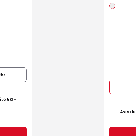
Go
mité 5G+
Avec le