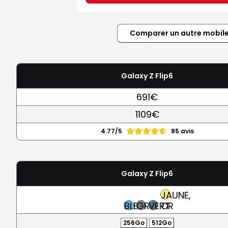
Comparer un autre mobil
Galaxy Z Flip6
691€
1109€
4.77/5
85 avis
Galaxy Z Flip6
JAUNE,
BLEU
GRIS
VERT
OR
256Go
512Go