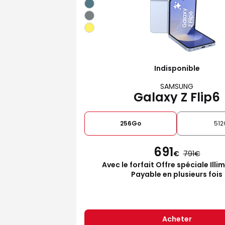
Indisponible
SAMSUNG
Galaxy Z Flip6
256Go
512
691
€
791
Avec le forfait Offre spéciale Illi
Payable en plusieurs fois
Acheter