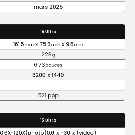
mars 2025
15 Ultra
161.5
x 75.3
x 9.6
mm
mm
mm
228
g
6.73
pouces
3200
x 1440
521 ppp
15 Ultra
0.6X-120X(photo)0.6
x -30
x (video)