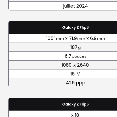
juillet 2024
Galaxy Z Flip6
165.1
x 71.9
x 6.9
mm
mm
mm
187
g
6.7
pouces
1080
x 2640
16
M
426 ppp
Galaxy Z Flip6
x 10