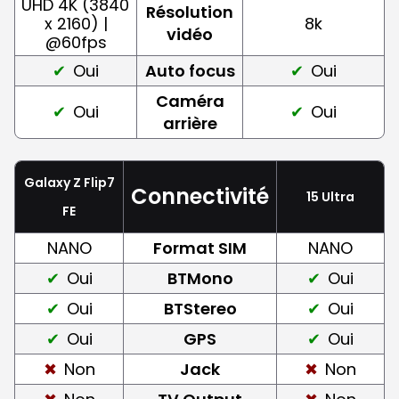
UHD 4K (3840
Résolution
x 2160) |
8k
vidéo
@60fps
Oui
Auto focus
Oui
Caméra
Oui
Oui
arrière
Galaxy Z Flip7
Connectivité
15 Ultra
FE
NANO
Format SIM
NANO
Oui
BTMono
Oui
Oui
BTStereo
Oui
Oui
GPS
Oui
Non
Jack
Non