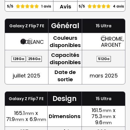
Avis
5/5
1 avis
5/5
4 avis
Général
Galaxy Z Flip7 FE
15 Ultra
Couleurs
CHROME,
NOIR
BLANC
ARGENT
disponibles
Capacités
128Go
256Go
512Go
disponibles
Date de
juillet 2025
mars 2025
sortie
Design
Galaxy Z Flip7 FE
15 Ultra
161.5
x
mm
165.1
x
mm
Dimensions
75.3
x
mm
71.9
x 6.9
mm
mm
9.6
mm