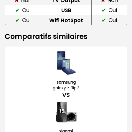
Non
TV Output
Non
Oui
USB
Oui
Oui
Wifi HotSpot
Oui
Comparatifs similaires
samsung
galaxy z flip7
VS
xiaomi