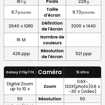
187
Poids
228
g
g
Taille
6.7
6.73
pouces
pouces
d'écran
Définition
2640
x 1080
3200
x 1440
de l'écran
Nombre de
16
M
couleurs
Résolution
426 ppp
521 ppp
de l'écran
Caméra
Galaxy Z Flip7 FE
15 Ultra
0.6X-
Digital Zoom
Zoom
120X(photo)0.6
x
up to 10
x
-30
x (video)
50
Résolution
50