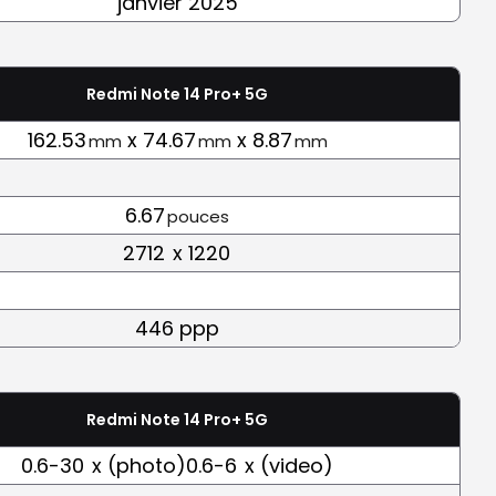
janvier 2025
Redmi Note 14 Pro+ 5G
162.53
x 74.67
x 8.87
mm
mm
mm
6.67
pouces
2712
x 1220
446 ppp
Redmi Note 14 Pro+ 5G
0.6-30
x (photo)0.6-6
x (video)