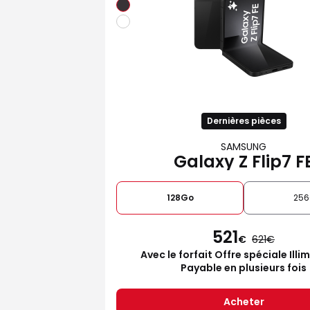
Dernières pièces
SAMSUNG
Galaxy Z Flip7 F
128Go
25
521
€
621
Avec le forfait Offre spéciale Illi
Payable en plusieurs fois
Acheter