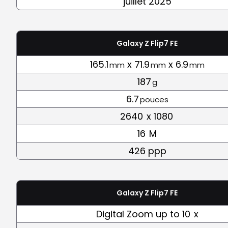
juillet 2025
Galaxy Z Flip7 FE
165.1
x 71.9
x 6.9
mm
mm
mm
187
g
6.7
pouces
2640
x 1080
16
M
426 ppp
Galaxy Z Flip7 FE
Digital Zoom up to 10
x