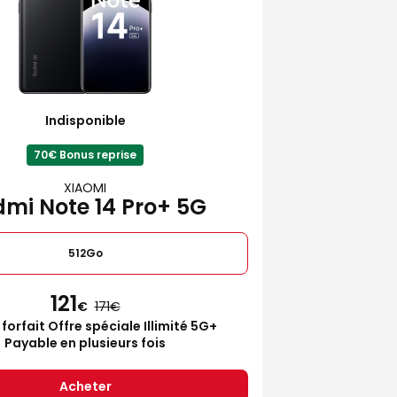
Indisponible
70€ Bonus reprise
XIAOMI
mi Note 14 Pro+ 5G
512Go
121
€
171
 forfait Offre spéciale Illimité 5G+
Payable en plusieurs fois
Acheter