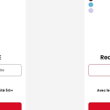
E
Red
6Go
mité 5G+
Avec le