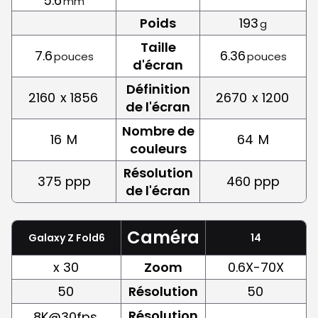
5.6
mm
Poids
193
g
Taille
7.6
6.36
pouces
pouces
d'écran
Définition
2160
x 1856
2670
x 1200
de l'écran
Nombre de
16
M
64
M
couleurs
Résolution
375 ppp
460 ppp
de l'écran
Caméra
Galaxy Z Fold6
14
x 30
Zoom
0.6X-70X
50
Résolution
50
Résolution
8K@30fps,