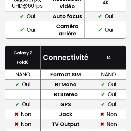
4K
UHD@60fps
vidéo
Oui
Auto focus
Oui
Caméra
Oui
Oui
arrière
Galaxy Z
Connectivité
14
Fold6
NANO
Format SIM
NANO
Oui
BTMono
Oui
BTStereo
Oui
Oui
GPS
Oui
Non
Jack
Non
Non
TV Output
Non