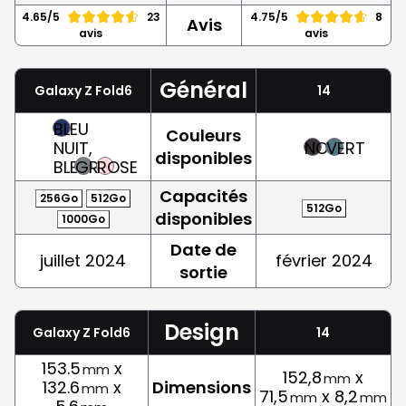
4.65/5
23
4.75/5
8
Avis
avis
avis
Général
Galaxy Z Fold6
14
BLEU
Couleurs
NUIT,
NOIR
VERT
disponibles
BLEU
GRIS
ROSE
Capacités
256Go
512Go
512Go
disponibles
1000Go
Date de
juillet 2024
février 2024
sortie
Design
Galaxy Z Fold6
14
153.5
x
mm
152,8
x
mm
132.6
x
Dimensions
mm
71,5
x 8,2
mm
mm