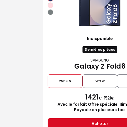
Indisponible
Dernières pièces
SAMSUNG
Galaxy Z Fold6
256Go
512Go
1421
€
1521
Avec le forfait Offre spéciale Illi
Payable en plusieurs fois
Acheter