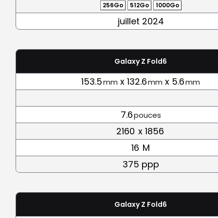
256Go
512Go
1000Go
juillet 2024
Galaxy Z Fold6
153.5
x 132.6
x 5.6
mm
mm
mm
7.6
pouces
2160
x 1856
16
M
375 ppp
Galaxy Z Fold6