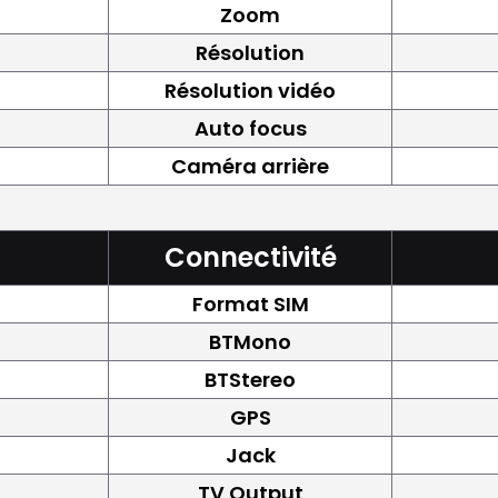
Zoom
Résolution
Résolution vidéo
Auto focus
Caméra arrière
Connectivité
Format SIM
BTMono
BTStereo
GPS
Jack
TV Output