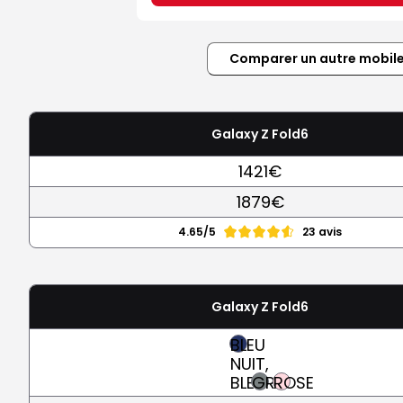
Comparer un autre mobil
Galaxy Z Fold6
1421€
1879€
4.65/5
23 avis
Galaxy Z Fold6
BLEU
NUIT,
BLEU
GRIS
ROSE