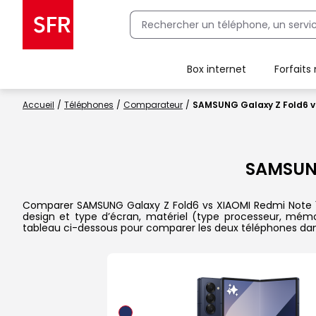
Box internet
Forfaits
Client Box SFR, ajouter une offre Maison Sécurisée
Accueil
Téléphones
Comparateur
SAMSUNG Galaxy Z Fold6 v
SAMSUNG
Comparer SAMSUNG Galaxy Z Fold6 vs XIAOMI Redmi Note 13 da
design et type d’écran, matériel (type processeur, mémoi
tableau ci-dessous pour comparer les deux téléphones dans