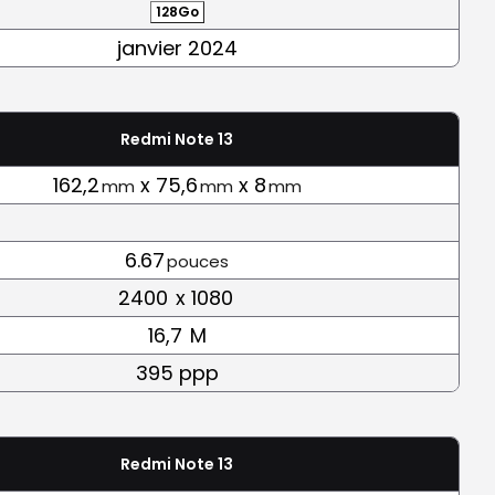
128Go
janvier 2024
Redmi Note 13
162,2
x 75,6
x 8
mm
mm
mm
6.67
pouces
2400
x 1080
16,7
M
395 ppp
Redmi Note 13