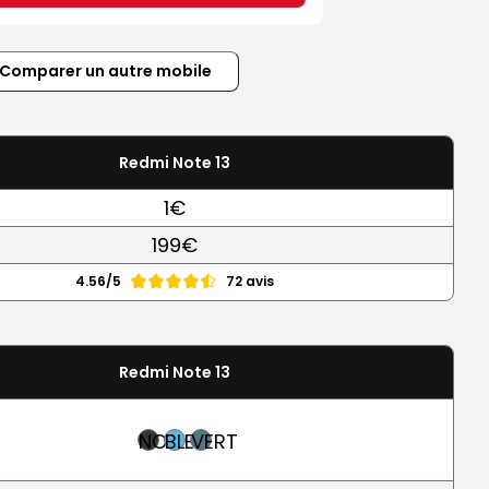
Comparer un autre mobile
Redmi Note 13
1€
199€
4.56/5
72 avis
Redmi Note 13
NOIR
BLEU
VERT