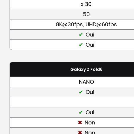
x 30
50
8K@30fps, UHD@60fps
Oui
Oui
Galaxy Z Fold6
NANO
Oui
Oui
Non
Non