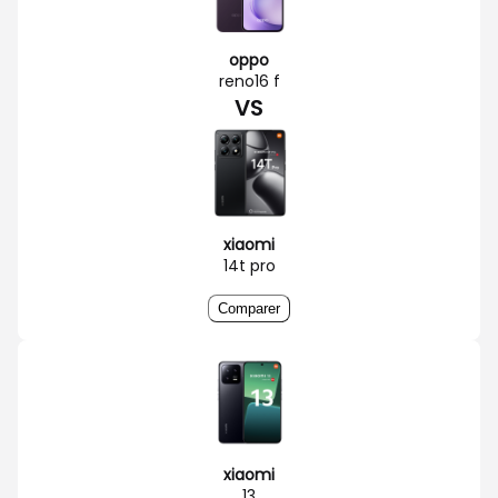
oppo
reno16 f
VS
xiaomi
14t pro
Comparer
xiaomi
13