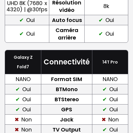
Résolution
UHD 8K (7680
x
8k
4320) | @30fps
vidéo
Oui
Auto focus
Oui
Caméra
Oui
Oui
arrière
Galaxy Z
Connectivité
14T Pro
Fold7
NANO
Format SIM
NANO
Oui
BTMono
Oui
Oui
BTStereo
Oui
Oui
GPS
Oui
Non
Jack
Non
Non
TV Output
Oui