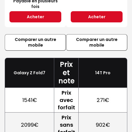
Payable en plusieurs
fois
Acheter
Acheter
Comparer un autre
Comparer un autre
mobile
mobile
Prix
et
Galaxy Z Fold7
14T Pro
note
Prix
1541€
avec
271€
forfait
Prix
2099€
sans
902€