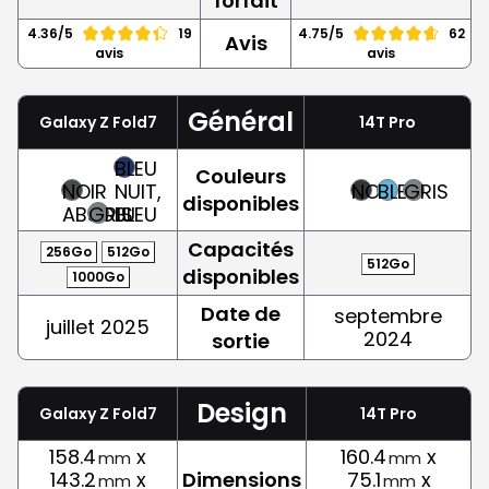
forfait
4.36/5
19
4.75/5
62
Avis
avis
avis
Général
Galaxy Z Fold7
14T Pro
BLEU
Couleurs
NOIR
NUIT,
NOIR
BLEU
GRIS
disponibles
ABSOLU
GRIS
BLEU
Capacités
256Go
512Go
512Go
disponibles
1000Go
Date de
septembre
juillet 2025
2024
sortie
Design
Galaxy Z Fold7
14T Pro
158.4
x
160.4
x
mm
mm
143.2
x
Dimensions
75.1
x
mm
mm