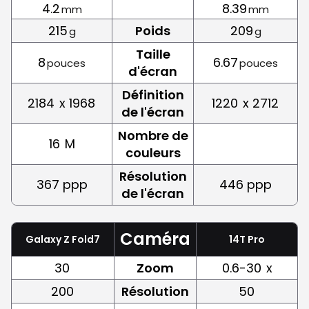
4.2
8.39
mm
mm
215
Poids
209
g
g
Taille
8
6.67
pouces
pouces
d'écran
Définition
2184
x 1968
1220
x 2712
de l'écran
Nombre de
16
M
couleurs
Résolution
367 ppp
446 ppp
de l'écran
Caméra
Galaxy Z Fold7
14T Pro
30
Zoom
0.6-30
x
200
Résolution
50