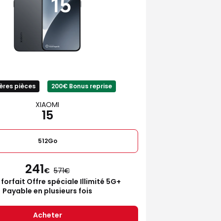
ères pièces
200€ Bonus reprise
XIAOMI
15
512Go
241
€
571
 forfait Offre spéciale Illimité 5G+
Payable en plusieurs fois
Acheter