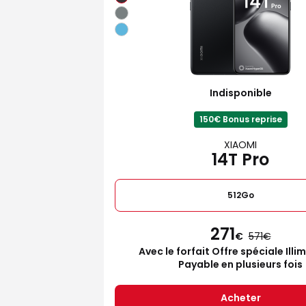
Indisponible
150€ Bonus reprise
XIAOMI
14T Pro
512Go
271
€
571
Avec le forfait Offre spéciale Illi
Payable en plusieurs fois
Acheter