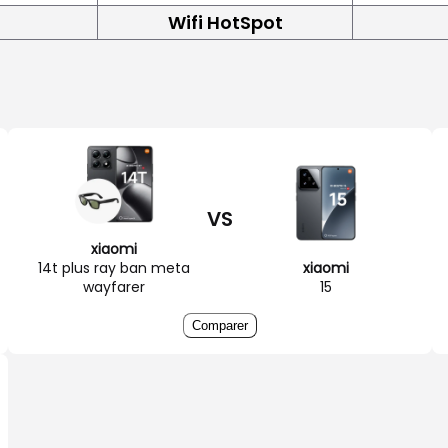
Wifi HotSpot
VS
xiaomi
14t plus ray ban meta
xiaomi
wayfarer
15
Comparer