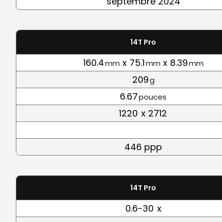
septembre 2024
14T Pro
160.4
x 75.1
x 8.39
mm
mm
mm
209
g
6.67
pouces
1220
x 2712
446 ppp
14T Pro
0.6-30
x