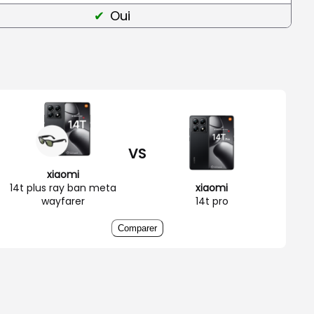
Oui
VS
xiaomi
14t plus ray ban meta
xiaomi
wayfarer
14t pro
Comparer