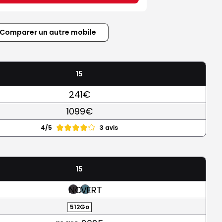
Comparer un autre mobile
15
241€
1099€
4/5
3 avis
15
NOIR
VERT
512Go