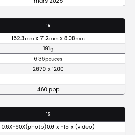
mars 2025
15
152.3
x 71.2
x 8.08
mm
mm
mm
191
g
6.36
pouces
2670
x 1200
460 ppp
15
0.6X-60X(photo)0.6
x -15
x (video)