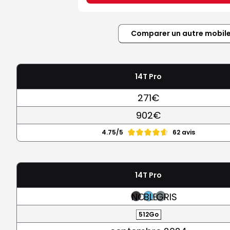
Comparer un autre mobil
14T Pro
271€
902€
4.75/5
62 avis
14T Pro
NOIR
BLEU
GRIS
512Go