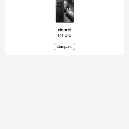
xiaomi
14t pro
Comparer