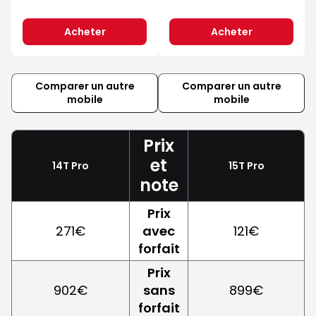
Acheter
Acheter
Comparer un autre
Comparer un autre
mobile
mobile
Prix
et
14T Pro
15T Pro
note
Prix
271€
avec
121€
forfait
Prix
902€
sans
899€
forfait