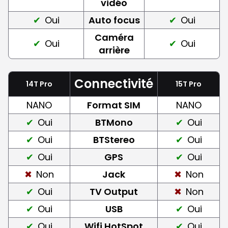
vidéo
Oui
Auto focus
Oui
Caméra
Oui
Oui
arrière
Connectivité
14T Pro
15T Pro
NANO
Format SIM
NANO
Oui
BTMono
Oui
Oui
BTStereo
Oui
Oui
GPS
Oui
Non
Jack
Non
Oui
TV Output
Non
Oui
USB
Oui
Oui
Wifi HotSpot
Oui