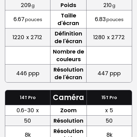
209
Poids
210
g
g
Taille
6.67
6.83
pouces
pouces
d'écran
Définition
1220
x 2712
1280
x 2772
de l'écran
Nombre de
couleurs
Résolution
446 ppp
447 ppp
de l'écran
Caméra
14T Pro
15T Pro
0.6-30
x
Zoom
x 5
50
Résolution
50
Résolution
8k
8k