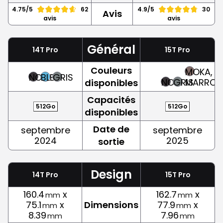
4.75/5
62
4.9/5
30
Avis
avis
avis
Général
14T Pro
15T Pro
Couleurs
MOKA,
NOIR
BLEU
GRIS
NOIR
GRIS
MARRON
disponibles
Capacités
512Go
512Go
disponibles
Date de
septembre
septembre
2024
2025
sortie
Design
14T Pro
15T Pro
160.4
x
162.7
x
mm
mm
75.1
x
Dimensions
77.9
x
mm
mm
8.39
7.96
mm
mm