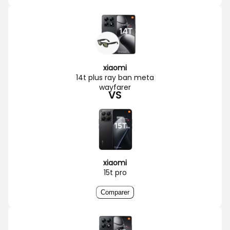
xiaomi
14t plus ray ban meta
wayfarer
VS
xiaomi
15t pro
Comparer