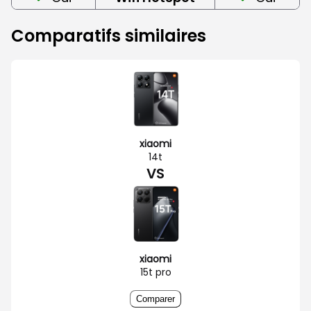
Comparatifs similaires
xiaomi
14t
VS
xiaomi
15t pro
Comparer