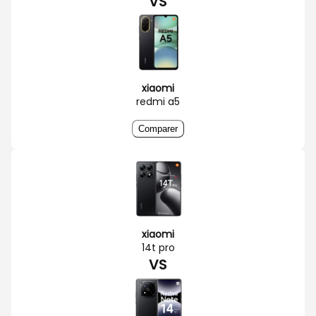
VS
xiaomi
redmi a5
Comparer
xiaomi
14t pro
VS