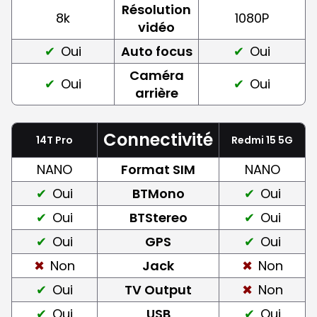
Résolution
8k
1080P
vidéo
Oui
Auto focus
Oui
Caméra
Oui
Oui
arrière
Connectivité
14T Pro
Redmi 15 5G
NANO
Format SIM
NANO
Oui
BTMono
Oui
Oui
BTStereo
Oui
Oui
GPS
Oui
Non
Jack
Non
Oui
TV Output
Non
Oui
USB
Oui