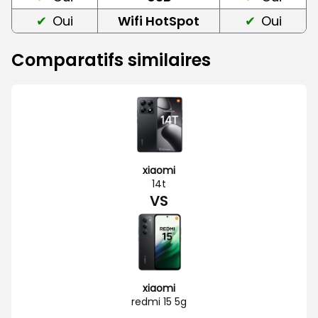
Oui
Wifi HotSpot
Oui
Comparatifs similaires
xiaomi
14t
VS
xiaomi
redmi 15 5g