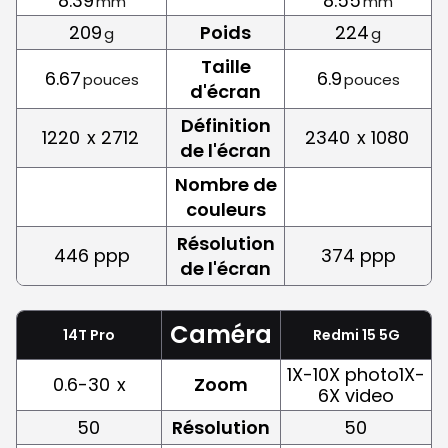
8.39
8.55
mm
mm
209
Poids
224
g
g
Taille
6.67
6.9
pouces
pouces
d'écran
Définition
1220
x 2712
2340
x 1080
de l'écran
Nombre de
couleurs
Résolution
446 ppp
374 ppp
de l'écran
Caméra
14T Pro
Redmi 15 5G
1X-10X photo1X-
0.6-30
x
Zoom
6X video
50
Résolution
50