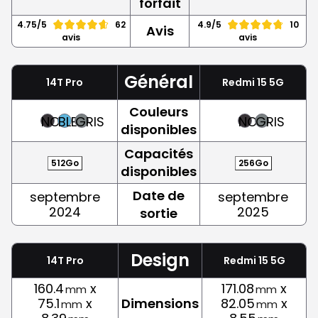
forfait
4.75/5
62
4.9/5
10
Avis
avis
avis
Général
14T Pro
Redmi 15 5G
Couleurs
NOIR
BLEU
GRIS
NOIR
GRIS
disponibles
Capacités
512Go
256Go
disponibles
Date de
septembre
septembre
2024
2025
sortie
Design
14T Pro
Redmi 15 5G
160.4
x
171.08
x
mm
mm
75.1
x
Dimensions
82.05
x
mm
mm