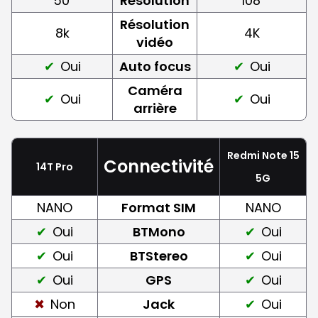
50
Résolution
108
Résolution
8k
4K
vidéo
Oui
Auto focus
Oui
Caméra
Oui
Oui
arrière
Redmi Note 15
Connectivité
14T Pro
5G
NANO
Format SIM
NANO
Oui
BTMono
Oui
Oui
BTStereo
Oui
Oui
GPS
Oui
Non
Jack
Oui