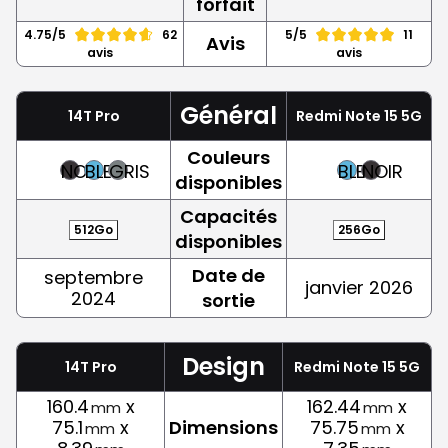
forfait
4.75/5
62
5/5
11
Avis
avis
avis
Général
14T Pro
Redmi Note 15 5G
Couleurs
NOIR
BLEU
GRIS
BLEU
NOIR
disponibles
Capacités
512Go
256Go
disponibles
Date de
septembre
janvier 2026
2024
sortie
Design
14T Pro
Redmi Note 15 5G
160.4
x
162.44
x
mm
mm
75.1
x
Dimensions
75.75
x
mm
mm