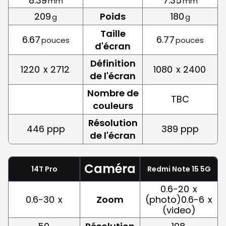
8.39
7.35
mm
mm
209
Poids
180
g
g
Taille
6.67
6.77
pouces
pouces
d'écran
Définition
1220
x 2712
1080
x 2400
de l'écran
Nombre de
TBC
couleurs
Résolution
446 ppp
389 ppp
de l'écran
Caméra
14T Pro
Redmi Note 15 5G
0.6-20
x
0.6-30
x
Zoom
(photo)0.6-6
x
(video)