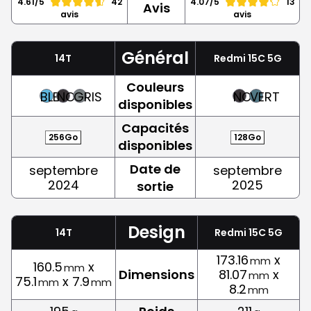
4.61/5
42
4.07/5
13
Avis
avis
avis
Général
14T
Redmi 15C 5G
Couleurs
BLEU
NOIR
GRIS
NOIR
VERT
disponibles
Capacités
256Go
128Go
disponibles
Date de
septembre
septembre
2024
2025
sortie
Design
14T
Redmi 15C 5G
173.16
x
mm
160.5
x
mm
Dimensions
81.07
x
mm
75.1
x 7.9
mm
mm
8.2
mm