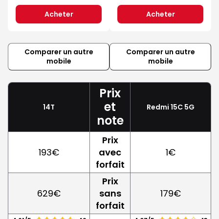
Acheter
Acheter
Comparer un autre
Comparer un autre
mobile
mobile
Prix
et
14T
Redmi 15C 5G
note
Prix
193€
avec
1€
forfait
Prix
629€
sans
179€
forfait