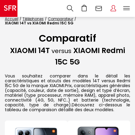
Accueil
Téléphones
Comparateur
XIAOMI 14T vs XIAOMI Redmi 15C 5G
Comparatif
XIAOMI 14T
XIAOMI Redmi
versus
15C 5G
Vous souhaitez comparer dans le détail les
caractéristiques et atouts des modèles 14T versus Redmi
15C 5G de la marque XIAOMI.Prix, caractéristiques générales
(capacité, couleur, date de sortie), design et type d’écran,
matériel (type processeur, mémoire RAM), appareil photo,
connectivité (4G, 5G, NFC..) et batterie (technologie,
capacité, type de charge).Découvrez ci-dessous le
tableau de comparaison détaillé des deux modèles.