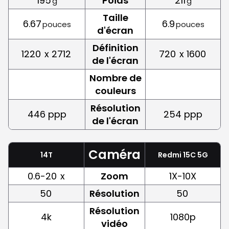
195
Poids
211
g
g
Taille
6.67
6.9
pouces
pouces
d'écran
Définition
1220
x 2712
720
x 1600
de l'écran
Nombre de
couleurs
Résolution
446 ppp
254 ppp
de l'écran
Caméra
14T
Redmi 15C 5G
0.6-20
x
Zoom
1X-10X
50
Résolution
50
Résolution
4k
1080p
vidéo