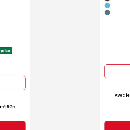
eprise
Avec le
mité 5G+