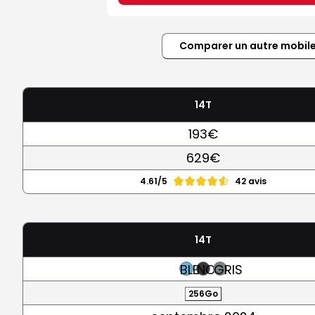
Comparer un autre mobil
14T
193€
629€
4.61/5
42 avis
14T
BLEU
NOIR
GRIS
256Go