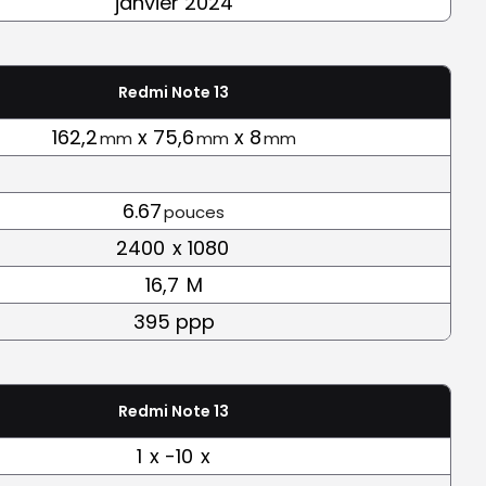
janvier 2024
Redmi Note 13
162,2
x 75,6
x 8
mm
mm
mm
6.67
pouces
2400
x 1080
16,7
M
395 ppp
Redmi Note 13
1
x -10
x