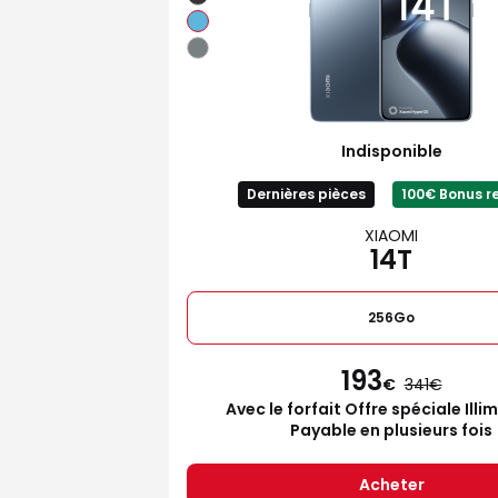
Indisponible
Dernières pièces
100€ Bonus r
XIAOMI
14T
256Go
193
€
341
Avec le forfait Offre spéciale Illi
Payable en plusieurs fois
Acheter