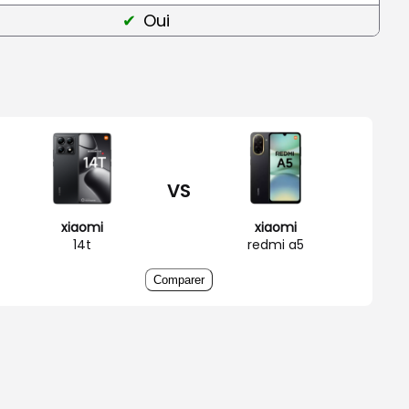
Oui
VS
xiaomi
xiaomi
14t
redmi a5
Comparer