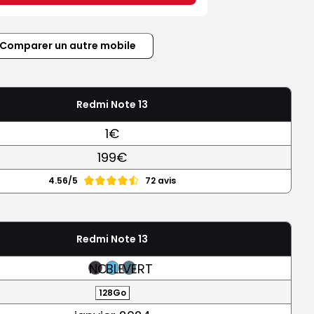
Comparer un autre mobile
Redmi Note 13
1€
199€
4.56/5
72 avis
Redmi Note 13
NOIR
BLEU
VERT
128Go