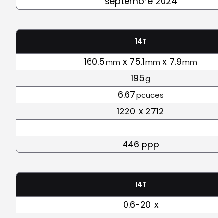
septembre 2024
14T
160.5
x 75.1
x 7.9
mm
mm
mm
195
g
6.67
pouces
1220
x 2712
446 ppp
14T
0.6-20
x