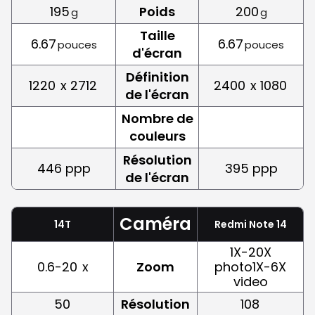
195
Poids
200
g
g
Taille
6.67
6.67
pouces
pouces
d'écran
Définition
1220
x 2712
2400
x 1080
de l'écran
Nombre de
couleurs
Résolution
446 ppp
395 ppp
de l'écran
Caméra
14T
Redmi Note 14
1X-20X
0.6-20
x
Zoom
photo1X-6X
video
50
Résolution
108