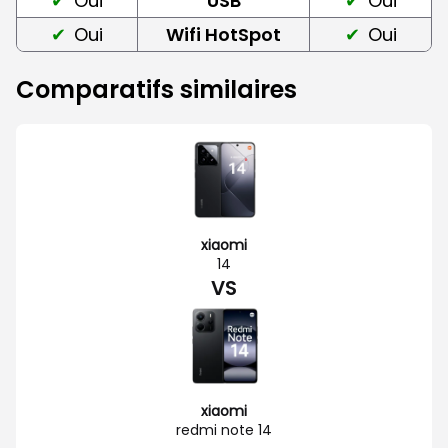
Oui
USB
Oui
Oui
Wifi HotSpot
Oui
Comparatifs similaires
xiaomi
14
VS
xiaomi
redmi note 14