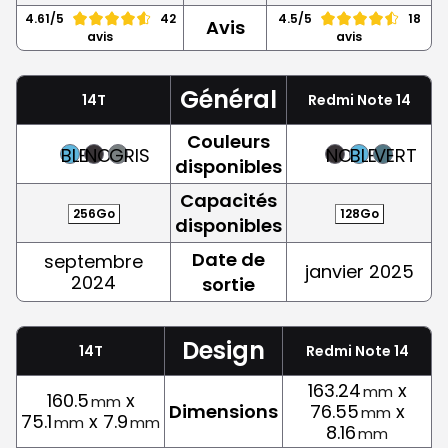
4.61/5
42
4.5/5
18
Avis
avis
avis
Général
14T
Redmi Note 14
Couleurs
BLEU
NOIR
GRIS
NOIR
BLEU
VERT
disponibles
Capacités
256Go
128Go
disponibles
Date de
septembre
janvier 2025
2024
sortie
Design
14T
Redmi Note 14
163.24
x
mm
160.5
x
mm
Dimensions
76.55
x
mm
75.1
x 7.9
mm
mm
8.16
mm