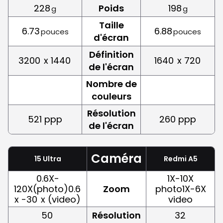
228
Poids
198
g
g
Taille
6.73
6.88
pouces
pouces
d'écran
Définition
3200
x 1440
1640
x 720
de l'écran
Nombre de
couleurs
Résolution
521 ppp
260 ppp
de l'écran
Caméra
15 Ultra
Redmi A5
0.6X-
1X-10X
120X(photo)0.6
Zoom
photo1X-6X
x -30
x (video)
video
50
Résolution
32