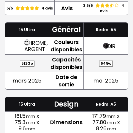
3.5/5
4
Avis
5/5
4 avis
avis
Général
15 Ultra
Redmi A5
Couleurs
CHROME,
NOIR
ARGENT
disponibles
Capacités
512Go
64Go
disponibles
Date de
mars 2025
mai 2025
sortie
Design
15 Ultra
Redmi A5
161.5
x
171.79
x
mm
mm
75.3
x
Dimensions
77.80
x
mm
mm
9.6
8.26
mm
mm