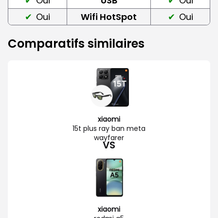
Oui
USB
Oui
Oui
Wifi HotSpot
Oui
Comparatifs similaires
xiaomi
15t plus ray ban meta
wayfarer
VS
xiaomi