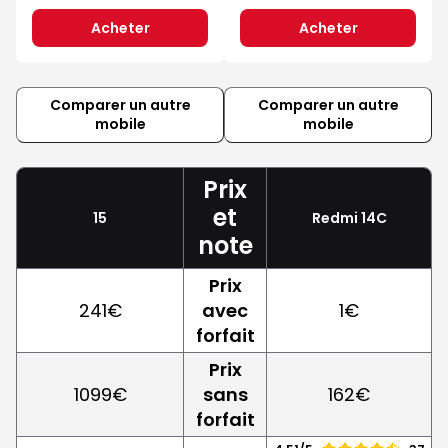
Acheter
Acheter
Comparer un autre
Comparer un autre
mobile
mobile
Prix
et
15
Redmi 14C
note
Prix
241€
avec
1€
forfait
Prix
1099€
sans
162€
forfait