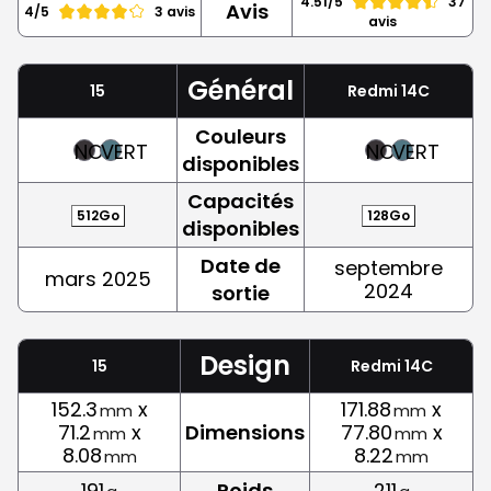
4.51/5
37
Avis
4/5
3 avis
avis
Général
15
Redmi 14C
Couleurs
NOIR
VERT
NOIR
VERT
disponibles
Capacités
512Go
128Go
disponibles
Date de
septembre
mars 2025
2024
sortie
Design
15
Redmi 14C
152.3
x
171.88
x
mm
mm
71.2
x
Dimensions
77.80
x
mm
mm
8.08
8.22
mm
mm
191
Poids
211