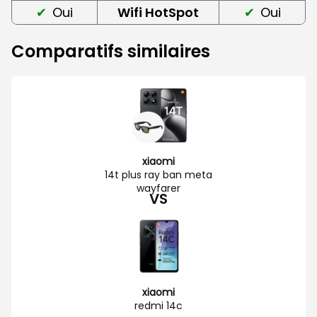
Oui
Wifi HotSpot
Oui
Comparatifs similaires
xiaomi
14t plus ray ban meta
wayfarer
VS
xiaomi
redmi 14c