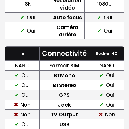
Résolution
8k
1080p
vidéo
Oui
Auto focus
Oui
Caméra
Oui
Oui
arrière
Connectivité
15
Redmi 14C
NANO
Format SIM
NANO
Oui
BTMono
Oui
Oui
BTStereo
Oui
Oui
GPS
Oui
Non
Jack
Oui
Non
TV Output
Non
Oui
USB