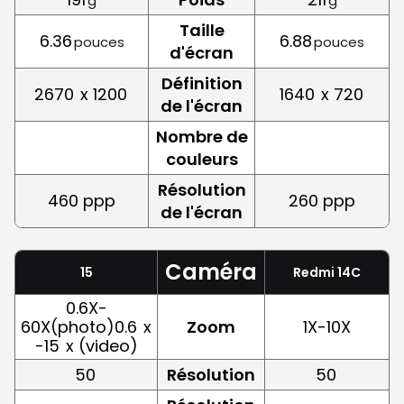
g
g
Taille
6.36
6.88
pouces
pouces
d'écran
Définition
2670
x 1200
1640
x 720
de l'écran
Nombre de
couleurs
Résolution
460 ppp
260 ppp
de l'écran
Caméra
15
Redmi 14C
0.6X-
60X(photo)0.6
x
Zoom
1X-10X
-15
x (video)
50
Résolution
50