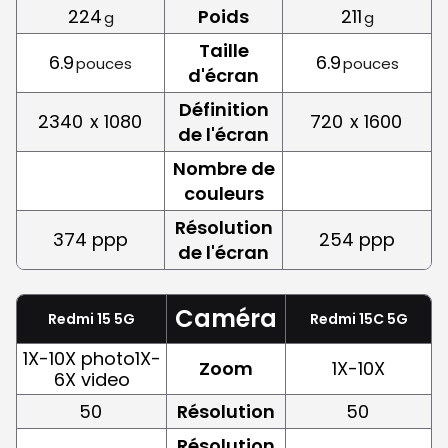
224
Poids
211
g
g
Taille
6.9
6.9
pouces
pouces
d'écran
Définition
2340
x 1080
720
x 1600
de l'écran
Nombre de
couleurs
Résolution
374 ppp
254 ppp
de l'écran
Caméra
Redmi 15 5G
Redmi 15C 5G
1X-10X photo1X-
Zoom
1X-10X
6X video
50
Résolution
50
Résolution