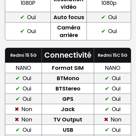
1080P
1080p
vidéo
Oui
Auto focus
Oui
Caméra
Oui
Oui
arrière
Connectivité
Redmi 15 5G
Redmi 15C 5G
NANO
Format SIM
NANO
Oui
BTMono
Oui
Oui
BTStereo
Oui
Oui
GPS
Oui
Non
Jack
Oui
Non
TV Output
Non
Oui
USB
Oui