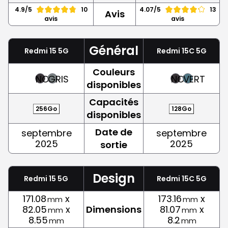
4.9/5
10
4.07/5
13
Avis
avis
avis
Général
Redmi 15 5G
Redmi 15C 5G
Couleurs
NOIR
GRIS
NOIR
VERT
disponibles
Capacités
256Go
128Go
disponibles
Date de
septembre
septembre
2025
2025
sortie
Design
Redmi 15 5G
Redmi 15C 5G
171.08
x
173.16
x
mm
mm
82.05
x
Dimensions
81.07
x
mm
mm
8.55
8.2
mm
mm