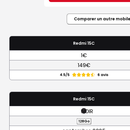
Comparer un autre mobil
Redmi 15C
1€
149€
4.5/5
6 avis
Redmi 15C
NOIR
128Go