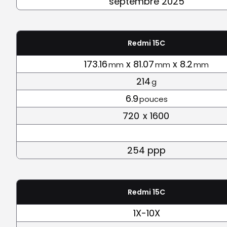
septembre 2025
Redmi 15C
173.16
x 81.07
x 8.2
mm
mm
mm
214
g
6.9
pouces
720
x 1600
254 ppp
Redmi 15C
1X-10X