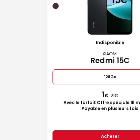
Indisponible
XIAOMI
Redmi 15C
128Go
1
€
21
Avec le forfait Offre spéciale Illi
Payable en plusieurs fois
Acheter