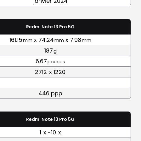
janvier 2024
Redmi Note 13 Pro 5G
161.15
x 74.24
x 7.98
mm
mm
mm
187
g
6.67
pouces
2712
x 1220
446 ppp
Redmi Note 13 Pro 5G
1
x -10
x