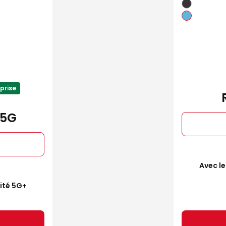
prise
 5G
Avec le
mité 5G+