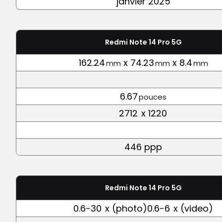
janvier 2025
Redmi Note 14 Pro 5G
162.24
x 74.23
x 8.4
mm
mm
mm
6.67
pouces
2712
x 1220
446 ppp
Redmi Note 14 Pro 5G
0.6-30
x (photo)0.6-6
x (video)