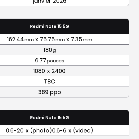
janvier 2026
Redmi Note 15 5G
162.44
x 75.75
x 7.35
mm
mm
mm
180
g
6.77
pouces
1080
x 2400
TBC
389 ppp
Redmi Note 15 5G
0.6-20
x (photo)0.6-6
x (video)