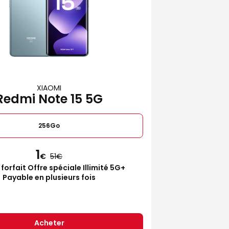
XIAOMI
Redmi Note 15 5G
256Go
1
€
51
 forfait Offre spéciale Illimité 5G+
Payable en plusieurs fois
Acheter