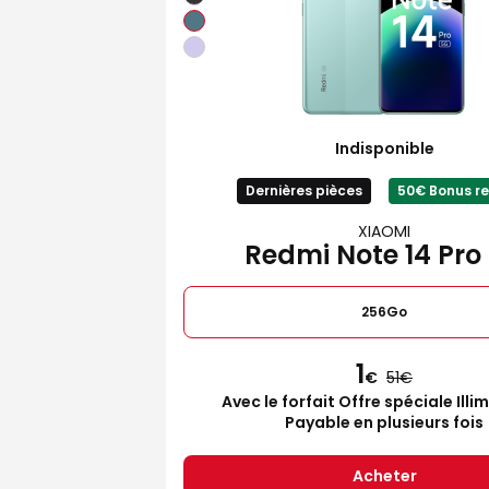
Indisponible
Dernières pièces
50€ Bonus re
XIAOMI
Redmi Note 14 Pro
256Go
1
€
51
Avec le forfait Offre spéciale Illi
Payable en plusieurs fois
Acheter