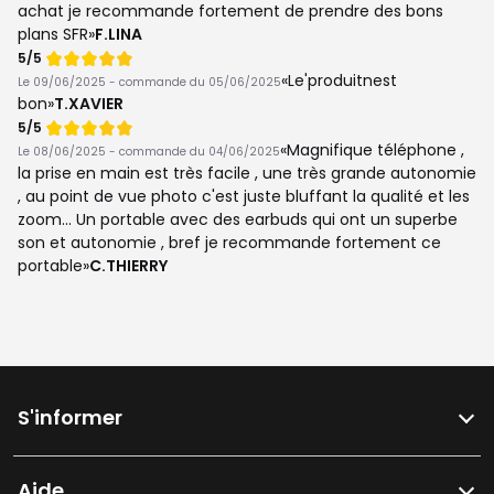
achat je recommande fortement de prendre des bons
plans SFR
F.LINA
Note
5/5
de
Le'produitnest
Le 09/06/2025 - commande du 05/06/2025
bon
T.XAVIER
Note
5/5
de
Magnifique téléphone ,
Le 08/06/2025 - commande du 04/06/2025
la prise en main est très facile , une très grande autonomie
, au point de vue photo c'est juste bluffant la qualité et les
zoom... Un portable avec des earbuds qui ont un superbe
son et autonomie , bref je recommande fortement ce
portable
C.THIERRY
S'informer
Aide