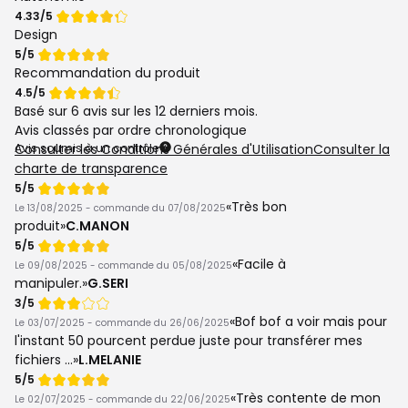
Note
4.33/5
de
Design
Note
5/5
de
Recommandation du produit
Note
4.5/5
de
Basé sur
6 avis
sur les 12 derniers mois.
Avis classés par ordre chronologique
Avis soumis à un contrôle
Consulter les Conditions Générales d'Utilisation
Consulter la
charte de transparence
Note
5/5
de
Très bon
Le 13/08/2025 - commande du 07/08/2025
produit
C.MANON
Note
5/5
de
Facile à
Le 09/08/2025 - commande du 05/08/2025
manipuler.
G.SERI
Note
3/5
de
Bof bof a voir mais pour
Le 03/07/2025 - commande du 26/06/2025
l'instant 50 pourcent perdue juste pour transférer mes
fichiers ...
L.MELANIE
Note
5/5
de
Très contente de mon
Le 02/07/2025 - commande du 22/06/2025