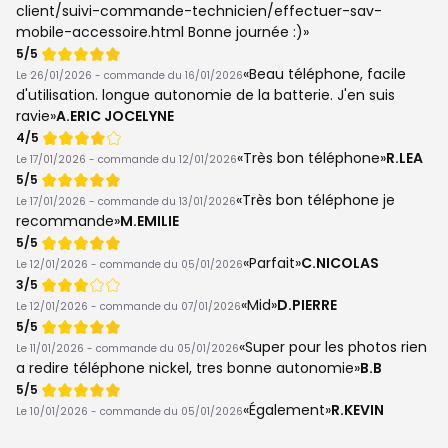
client/suivi-commande-technicien/effectuer-sav-
mobile-accessoire.html Bonne journée :)
Note
5/5
de
Beau téléphone, facile
Le 26/01/2026 - commande du 16/01/2026
d'utilisation. longue autonomie de la batterie. J'en suis
ravie
A.ERIC JOCELYNE
Note
4/5
de
Très bon téléphone
R.LEA
Le 17/01/2026 - commande du 12/01/2026
Note
5/5
de
Très bon téléphone je
Le 17/01/2026 - commande du 13/01/2026
recommande
M.EMILIE
Note
5/5
de
Parfait
C.NICOLAS
Le 12/01/2026 - commande du 05/01/2026
Note
3/5
de
Mid
D.PIERRE
Le 12/01/2026 - commande du 07/01/2026
Note
5/5
de
Super pour les photos rien
Le 11/01/2026 - commande du 05/01/2026
a redire téléphone nickel, tres bonne autonomie
B.B
Note
5/5
de
Également
R.KEVIN
Le 10/01/2026 - commande du 05/01/2026