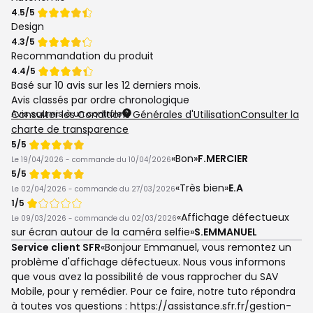
Note
4.5/5
de
Design
Note
4.3/5
de
Recommandation du produit
Note
4.4/5
de
Basé sur
10 avis
sur les 12 derniers mois.
Avis classés par ordre chronologique
Avis soumis à un contrôle
Consulter les Conditions Générales d'Utilisation
Consulter la
charte de transparence
Note
5/5
de
Bon
F.MERCIER
Le 19/04/2026 - commande du 10/04/2026
Note
5/5
de
Très bien
E.A
Le 02/04/2026 - commande du 27/03/2026
Note
1/5
de
Affichage défectueux
Le 09/03/2026 - commande du 02/03/2026
sur écran autour de la caméra selfie
S.EMMANUEL
Réponse
Service client SFR
Bonjour Emmanuel, vous remontez un
du
problème d'affichage défectueux. Nous vous informons
que vous avez la possibilité de vous rapprocher du SAV
Mobile, pour y remédier. Pour ce faire, notre tuto répondra
à toutes vos questions : https://assistance.sfr.fr/gestion-