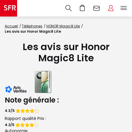
Accueil
Téléphones
HONOR Magic8 Lite
Les avis sur Honor Magic8 Lite
Les avis sur Honor
Magic8 Lite
Note générale :
Note
4.3/5
de
Rapport qualité Prix :
Note
4.2/5
de
Autonomie