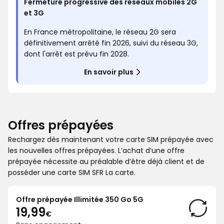
Fermeture progressive des réseaux mobiles 2G
et 3G
En France métropolitaine, le réseau 2G sera
définitivement arrêté fin 2026, suivi du réseau 3G,
dont l'arrêt est prévu fin 2028.
En savoir plus
Offres prépayées
Rechargez dès maintenant votre carte SIM prépayée avec
les nouvelles offres prépayées. L’achat d’une offre
prépayée nécessite au préalable d’être déjà client et de
posséder une carte SIM SFR La carte.
Offre prépayée Illimitée 350 Go 5G
19€99
19,99
€