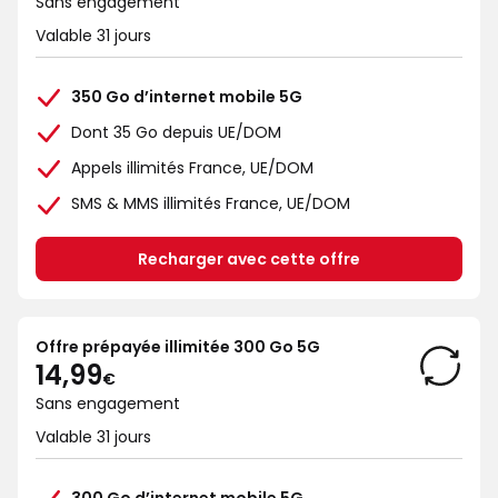
Sans engagement
Valable 31 jours
350 Go d’internet mobile 5G
Dont 35 Go depuis UE/DOM
Appels illimités France, UE/DOM
SMS & MMS illimités France, UE/DOM
Recharger avec cette offre
Offre prépayée illimitée 300 Go 5G
14€99
14,99
€
Sans engagement
Valable 31 jours
300 Go d’internet mobile 5G