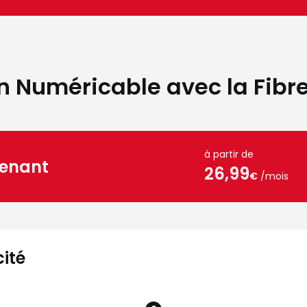
n Numéricable avec la Fibr
à partir de
tenant
26,99
€
/mois
cité