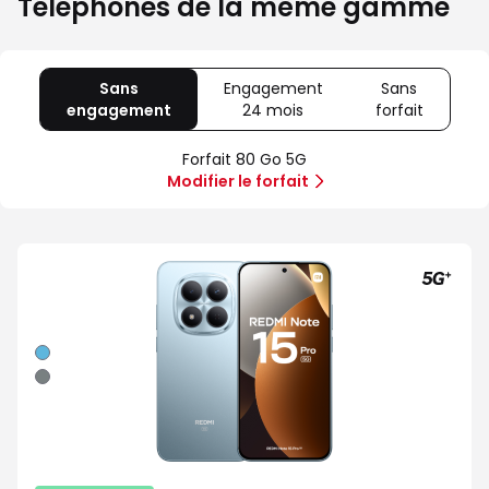
Téléphones de la même gamme
Sans
Engagement
Sans
engagement
avec
24 mois
avec
forfait
avec
80
Offre
Sans
Go
spéciale
forfait
Forfait 80 Go 5G
5G
Illimité
Modifier le forfait
5G+
Bleu
Gris