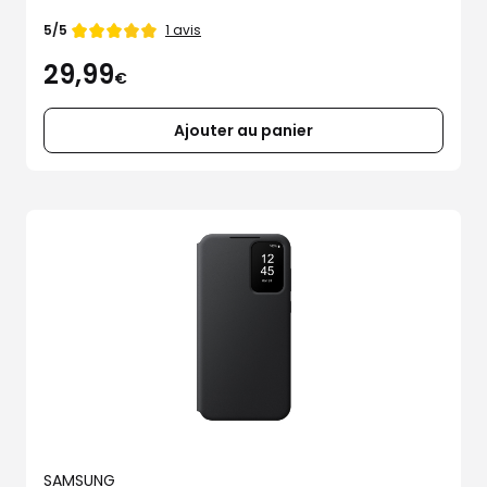
Note
1 avis
5/5
de
29,99
€
Ajouter au panier
SAMSUNG