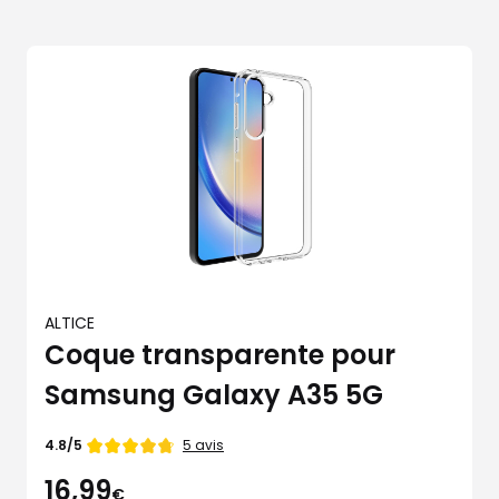
ALTICE
Coque transparente pour
Samsung Galaxy A35 5G
Note
5 avis
4.8/5
de
16,99
€