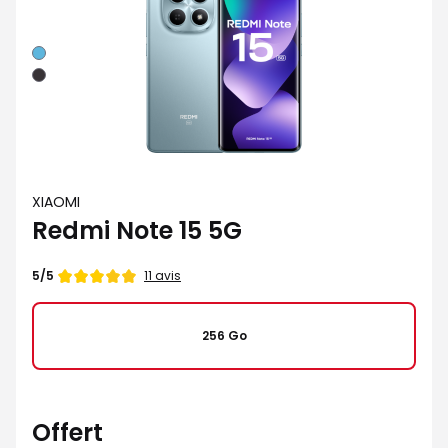
Bleu
Noir
XIAOMI
Redmi Note 15 5G
Note
11 avis
5/5
de
256 Go
Offert