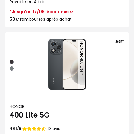
Payable en 4 fois
*Jusqu'au 17/08, économisez :
50€
remboursés après achat
Noir
Gris
HONOR
400 Lite 5G
Note
13 avis
4.61/5
de