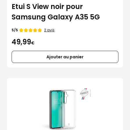
Etui S View noir pour
Samsung Galaxy A35 5G
Note
2 avis
5/5
de
49,99
€
Ajouter au panier